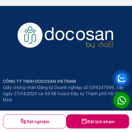
CÔNG TY TNHH DOCOSAN VIETNAM
Giấy chứng nhận Đăng ký Doanh nghiệp số 0316247099, cấp
ngày 27/04/2020 tại Sở Kế hoạch Đầu tư Thành phố Hồ Chí
Minh
Việt Nam
4.09 Tầng 4 Khối LA.3, 381-383 Nguyễn Duy Trinh, Phường Bình
Xét nghiệm
Đặt lịch khám
Trưng Tây, Thành phố Thủ Đức, Thành phố Hồ Chí Minh, Việt
Nam