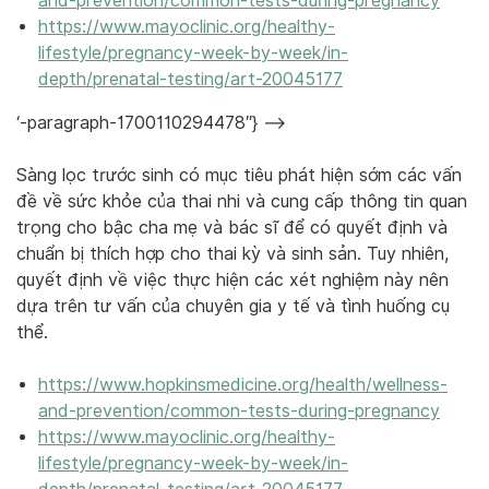
and-prevention/common-tests-during-pregnancy
https://www.mayoclinic.org/healthy-
lifestyle/pregnancy-week-by-week/in-
depth/prenatal-testing/art-20045177
‘-paragraph-1700110294478″} –>
Sàng lọc trước sinh có mục tiêu phát hiện sớm các vấn
đề về sức khỏe của thai nhi và cung cấp thông tin quan
trọng cho bậc cha mẹ và bác sĩ để có quyết định và
chuẩn bị thích hợp cho thai kỳ và sinh sản. Tuy nhiên,
quyết định về việc thực hiện các xét nghiệm này nên
dựa trên tư vấn của chuyên gia y tế và tình huống cụ
thể.
https://www.hopkinsmedicine.org/health/wellness-
and-prevention/common-tests-during-pregnancy
https://www.mayoclinic.org/healthy-
lifestyle/pregnancy-week-by-week/in-