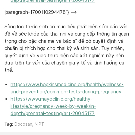
depth/prenatal-testing/art-20045177
‘paragraph-1700110294478″} –>
Sàng lọc trước sinh có mục tiêu phát hiện sớm các vấn
đề về sức khỏe của thai nhi và cung cấp thông tin quan
trọng cho bậc cha mẹ và bác sĩ để có quyết định và
chuẩn bị thích hợp cho thai kỳ và sinh sản. Tuy nhiên,
quyết định về việc thực hiện các xét nghiệm này nên
dựa trên tư vấn của chuyên gia y tế và tình huống cụ
thể.
https://www.hopkinsmedicine.org/health/wellness-
and-prevention/common-tests-during-pregnancy
https://www.mayoclinic.org/healthy-
lifestyle/pregnancy-week-by-week/in-
depth/prenatal-testing/art-20045177
Tag:
Docosan
,
NIPT