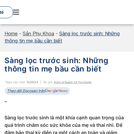
Skip
to
tế
content
Home
-
Sản Phụ Khoa
-
Sàng lọc trước sinh: Những
thông tin mẹ bầu cần biết
Sàng lọc trước sinh: Những
thông tin mẹ bầu cần biết
Ngày cập nhật:
15/08/24
Tác giả:
Dược sĩ Quách Võ Thu Huyền
Theo dõi Docosan trên
”’
Sàng lọc trước sinh là một khía cạnh quan trọng của
quá trình chăm sóc sức khỏe của mẹ và thai nhi. Để
đảm bảo thai kỳ diễn ra một cách an toàn và giảm