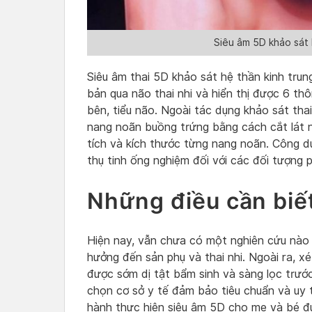
Siêu âm 5D khảo sát h
Siêu âm thai 5D khảo sát hệ thần kinh trun
bản qua não thai nhi và hiển thị được 6 th
bên, tiểu não. Ngoài tác dụng khảo sát tha
nang noãn buồng trứng bằng cách cắt lát 
tích và kích thước từng nang noãn. Công dụn
thụ tinh ống nghiệm đối với các đối tượng 
Những điều cần biết
Hiện nay, vẫn chưa có một nghiên cứu nào
hưởng đến sản phụ và thai nhi. Ngoài ra, x
được sớm dị tật bẩm sinh và sàng lọc trước
chọn cơ sở y tế đảm bảo tiêu chuẩn và uy tí
hành thực hiện siêu âm 5D cho mẹ và bé đ