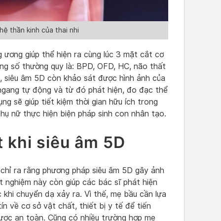
ệ thần kinh của thai nhi
g ương giúp thể hiện ra cùng lúc 3 mặt cắt cơ
ông số thường quy là: BPD, OFD, HC, não thất
i, siêu âm 5D còn khảo sát được hình ảnh của
ngang tự động và từ đó phát hiện, đo đạc thể
g sẽ giúp tiết kiệm thời gian hữu ích trong
phụ nữ thực hiện biện pháp sinh con nhân tạo.
 khi siêu âm 5D
 chỉ ra rằng phương pháp siêu âm 5D gây ảnh
ét nghiệm này còn giúp các bác sĩ phát hiện
 khi chuyển dạ xảy ra. Vì thế, mẹ bầu cần lựa
n về cơ sở vật chất, thiết bị y tế để tiến
ược an toàn. Cũng có nhiều trường hợp mẹ