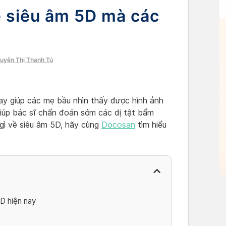
ề siêu âm 5D mà các
guyễn Thị Thanh Tú
ay giúp các mẹ bầu nhìn thấy được hình ảnh
giúp bác sĩ chẩn đoán sớm các dị tật bẩm
 gì về siêu âm 5D, hãy cùng
Docosan
tìm hiểu
D hiện nay