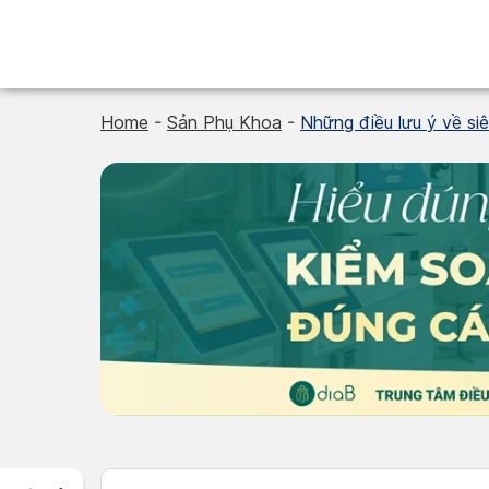
Skip
to
content
Home
-
Sản Phụ Khoa
-
Những điều lưu ý về s