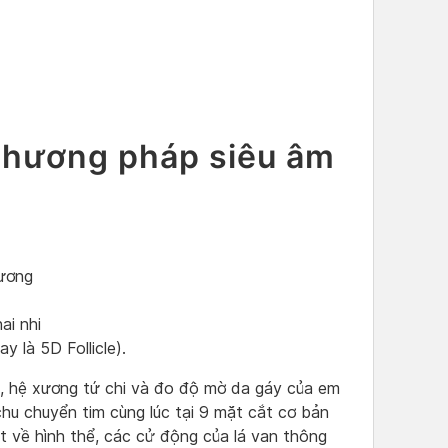
phương pháp siêu âm
 ương
ai nhi
 là 5D Follicle).
ai, hệ xương tứ chi và đo độ mờ da gáy của em
chu chuyển tim cùng lúc tại 9 mặt cắt cơ bản
át về hình thể, các cử động của lá van thông