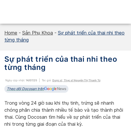
Skip
to
content
Home
-
Sản Phụ Khoa
-
Sự phát triển của thai nhi theo
từng tháng
Sự phát triển của thai nhi theo
từng tháng
Ngày cập nhật:
14/07/25
Tác giả:
Dược sĩ, Thạc sĩ Nguyễn Thị Thanh Tú
Theo dõi Docosan trên
Trong vòng 24 giờ sau khi thụ tinh, trứng sẽ nhanh
chóng phân chia thành nhiều tế bào và tạo thành phôi
thai. Cùng Docosan tìm hiểu về sự phát triển của thai
nhi trong từng giai đoạn của thai kỳ.