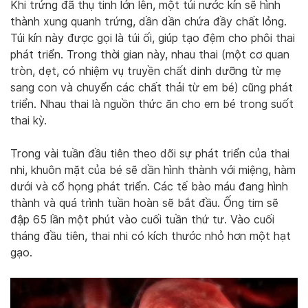
Khi trứng đã thụ tinh lớn lên, một túi nước kín sẽ hình
thành xung quanh trứng, dần dần chứa đầy chất lỏng.
Túi kín này được gọi là túi ối, giúp tạo đệm cho phôi thai
phát triển. Trong thời gian này, nhau thai (một cơ quan
tròn, dẹt, có nhiệm vụ truyền chất dinh dưỡng từ mẹ
sang con và chuyển các chất thải từ em bé) cũng phát
triển. Nhau thai là nguồn thức ăn cho em bé trong suốt
thai kỳ.
Trong vài tuần đầu tiên theo dõi sự phát triển của thai
nhi, khuôn mặt của bé sẽ dần hình thành với miệng, hàm
dưới và cổ họng phát triển. Các tế bào máu đang hình
thành và quá trình tuần hoàn sẽ bắt đầu. Ống tim sẽ
đập 65 lần một phút vào cuối tuần thứ tư. Vào cuối
tháng đầu tiên, thai nhi có kích thước nhỏ hơn một hạt
gạo.