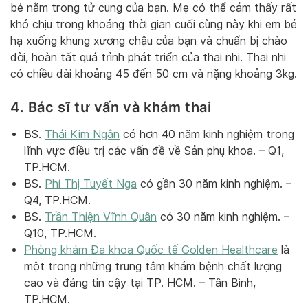
bé nằm trong tử cung của bạn. Mẹ có thể cảm thấy rất
khó chịu trong khoảng thời gian cuối cùng này khi em bé
hạ xuống khung xương chậu của bạn và chuẩn bị chào
đời, hoàn tất quá trình phát triển của thai nhi. Thai nhi
có chiều dài khoảng 45 đến 50 cm và nặng khoảng 3kg.
4. Bác sĩ tư vấn và khám thai
BS.
Thái Kim Ngân
có hơn 40 năm kinh nghiệm trong
lĩnh vực điều trị các vấn đề về Sản phụ khoa. – Q1,
TP.HCM.
BS.
Phí Thị Tuyết Nga
có gần 30 năm kinh nghiệm. –
Q4, TP.HCM.
BS.
Trần Thiện Vĩnh Quân
có 30 năm kinh nghiệm. –
Q10, TP.HCM.
Phòng khám Đa khoa Quốc tế Golden Healthcare
là
một trong những trung tâm khám bệnh chất lượng
cao và đáng tin cậy tại TP. HCM. – Tân Bình,
TP.HCM.