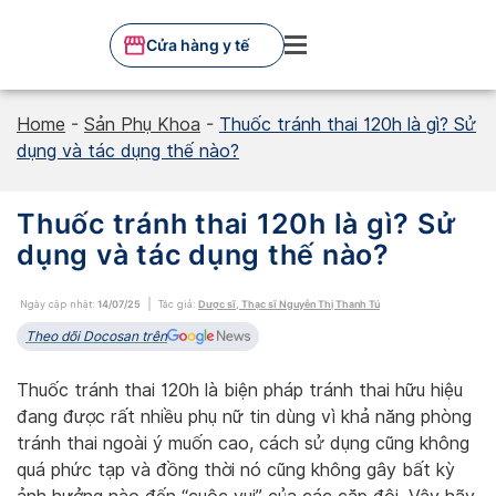
Skip
to
Cửa hàng y tế
content
Home
-
Sản Phụ Khoa
-
Thuốc tránh thai 120h là gì? Sử
dụng và tác dụng thế nào?
Thuốc tránh thai 120h là gì? Sử
dụng và tác dụng thế nào?
Ngày cập nhật:
14/07/25
Tác giả:
Dược sĩ, Thạc sĩ Nguyễn Thị Thanh Tú
Theo dõi Docosan trên
Thuốc tránh thai 120h là biện pháp tránh thai hữu hiệu
đang được rất nhiều phụ nữ tin dùng vì khả năng phòng
tránh thai ngoài ý muốn cao, cách sử dụng cũng không
quá phức tạp và đồng thời nó cũng không gây bất kỳ