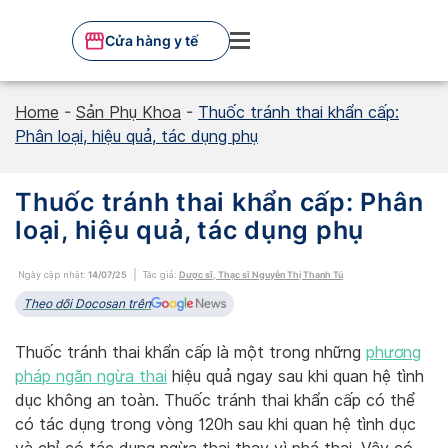
Skip
to
Cửa hàng y tế
content
Home
-
Sản Phụ Khoa
-
Thuốc tránh thai khẩn cấp:
Phân loại, hiệu quả, tác dụng phụ
Thuốc tránh thai khẩn cấp: Phân
loại, hiệu quả, tác dụng phụ
Ngày cập nhật:
14/07/25
Tác giả:
Dược sĩ, Thạc sĩ Nguyễn Thị Thanh Tú
Theo dõi Docosan trên
Thuốc tránh thai khẩn cấp là một trong những
phương
pháp ngăn ngừa thai
hiệu quả ngay sau khi quan hệ tình
dục không an toàn. Thuốc tránh thai khẩn cấp có thể
có tác dụng trong vòng 120h sau khi quan hệ tình dục