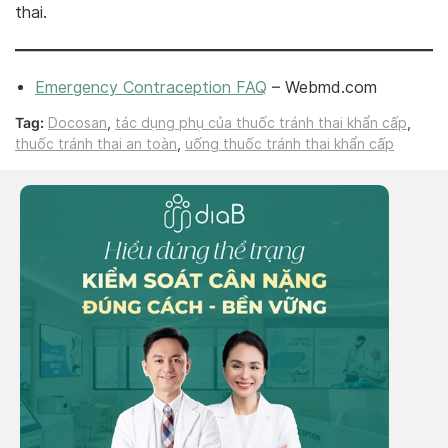
thai.
Emergency Contraception FAQ
– Webmd.com
Tag:
Docosan
,
tác dụng phụ của thuốc tránh thai khẩn cấp
,
thuốc tránh thai an toàn
,
uống thuốc tránh thai khẩn cấp