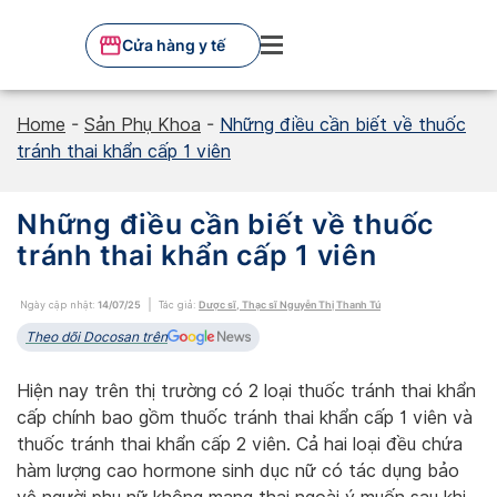
Skip
to
Cửa hàng y tế
content
Home
-
Sản Phụ Khoa
-
Những điều cần biết về thuốc
tránh thai khẩn cấp 1 viên
Những điều cần biết về thuốc
tránh thai khẩn cấp 1 viên
Ngày cập nhật:
14/07/25
Tác giả:
Dược sĩ, Thạc sĩ Nguyễn Thị Thanh Tú
Theo dõi Docosan trên
Hiện nay trên thị trường có 2 loại thuốc tránh thai khẩn
cấp chính bao gồm thuốc tránh thai khẩn cấp 1 viên và
thuốc tránh thai khẩn cấp 2 viên. Cả hai loại đều chứa
hàm lượng cao hormone sinh dục nữ có tác dụng bảo