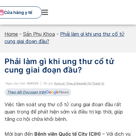
Skip
to
Cửa hàng y tế
content
Home
-
Sản Phụ Khoa
-
Phải làm gì khi ung thư cổ tử
cung giai đoạn đầu?
Phải làm gì khi ung thư cổ tử
cung giai đoạn đầu?
Ngày cập nhật:
10/07/25
Tác giả:
Dược sĩ, Thạc sĩ Nguyễn Thị Thanh Tú
Theo dõi Docosan trên
Việc tầm soát ung thư cổ tử cung giai đoạn đầu rất
quan trọng để phát hiện sớm và điều trị kịp thời, giúp
tăng cơ hội chữa khỏi bệnh.
Bệnh viện Quốc tế City (CIH)
Mời bạn đến
– Với dịch vụ