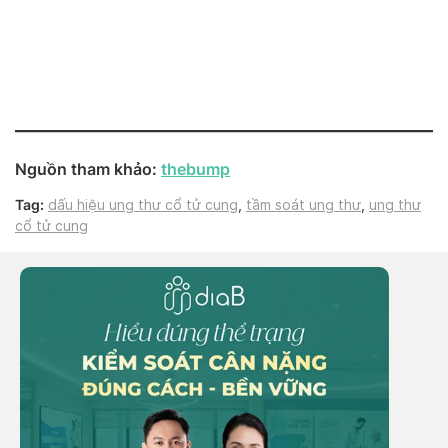
Nguồn tham khảo:
thebump
Tag:
dấu hiệu ung thư cổ tử cung
,
tầm soát ung thư
,
ung thư
cổ tử cung