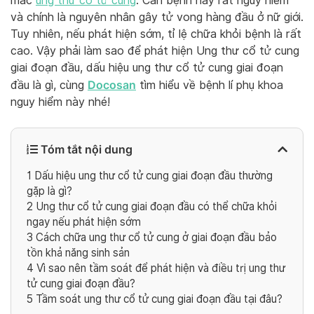
mắc
ung thư cổ tử cung
. Căn bệnh này rất nguy hiểm
và chính là nguyên nhân gây tử vong hàng đầu ở nữ giới.
Tuy nhiên, nếu phát hiện sớm, tỉ lệ chữa khỏi bệnh là rất
cao. Vậy phải làm sao để phát hiện Ung thư cổ tử cung
giai đoạn đầu, dấu hiệu ung thư cổ tử cung giai đoạn
Docosan
đầu là gì, cùng
tìm hiểu về bệnh lí phụ khoa
nguy hiểm này nhé!
Tóm tắt nội dung
1
Dấu hiệu ung thư cổ tử cung giai đoạn đầu thường
gặp là gì?
2
Ung thư cổ tử cung giai đoạn đầu có thể chữa khỏi
ngay nếu phát hiện sớm
3
Cách chữa ung thư cổ tử cung ở giai đoạn đầu bảo
tồn khả năng sinh sản
4
Vì sao nên tầm soát để phát hiện và điều trị ung thư
tử cung giai đoạn đầu?
5
Tầm soát ung thư cổ tử cung giai đoạn đầu tại đâu?