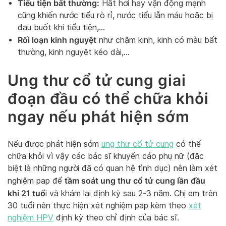
Tiểu tiện bất thường:
Hắt hơi hay vận động mạnh
cũng khiến nước tiểu rò rỉ, nước tiểu lẫn máu hoặc bị
đau buốt khi tiểu tiện,…
Rối loạn kinh nguyệt
như chậm kinh, kinh có màu bất
thường, kinh nguyệt kéo dài,…
Ung thư cổ tử cung giai
đoạn đầu có thể chữa khỏi
ngay nếu phát hiện sớm
Nếu được phát hiện sớm
ung thư cổ tử cung
có thể
chữa khỏi vì vậy các bác sĩ khuyến cáo phụ nữ (đặc
biệt là những người đã có quan hệ tình dục) nên làm xét
tầm soát ung thư cổ tử cung lần đầu
nghiệm pap để
khi 21 tuổ
i và khám lại định kỳ sau 2-3 năm. Chị em trên
30 tuổi nên thực hiện xét nghiệm pap kèm theo
xét
nghiệm HPV
định kỳ theo chỉ định của bác sĩ.