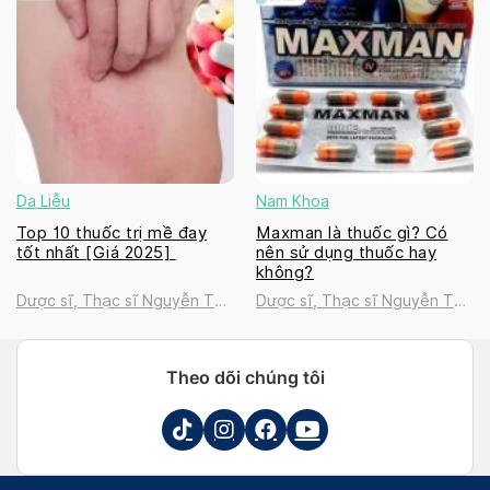
Da Liễu
Nam Khoa
Top 10 thuốc trị mề đay
Maxman là thuốc gì? Có
tốt nhất [Giá 2025]
nên sử dụng thuốc hay
không?
Dược sĩ, Thạc sĩ Nguyễn Thị
Dược sĩ, Thạc sĩ Nguyễn Thị
Thanh Tú
Thanh Tú
Theo dõi chúng tôi