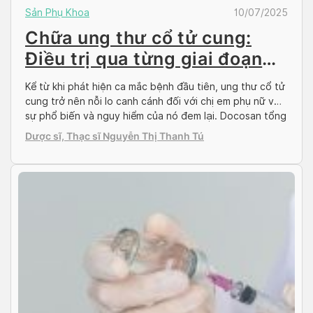
Sản Phụ Khoa
10/07/2025
Chữa ung thư cổ tử cung:
Điều trị qua từng giai đoạn
ung thư
Kể từ khi phát hiện ca mắc bệnh đầu tiên, ung thư cổ tử
cung trở nên nỗi lo canh cánh đối với chị em phụ nữ về
sự phổ biến và nguy hiểm của nó đem lại. Docosan tổng
hợp các kiến thức về cách phòng tránh và điều trị ung
Dược sĩ, Thạc sĩ Nguyễn Thị Thanh Tú
thư theo từng […]