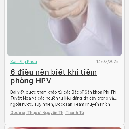
Sản Phụ Khoa
14/07/2025
6 điều nên biết khi tiêm
phòng HPV
Bài viết được tham khảo từ các Bác sĩ Sản khoa Phí Thị
Tuyết Nga và các nguồn tư liệu đáng tin cậy trong và
ngoài nước. Tuy nhiên, Docosan Team khuyến khích
bệnh nhân hãy tìm và đặt lịch hẹn với bác sĩ có chuyên
Dược sĩ, Thạc sĩ Nguyễn Thị Thanh Tú
môn để điều trị trên Docosan.com Ung thư cổ tử cung
là […]