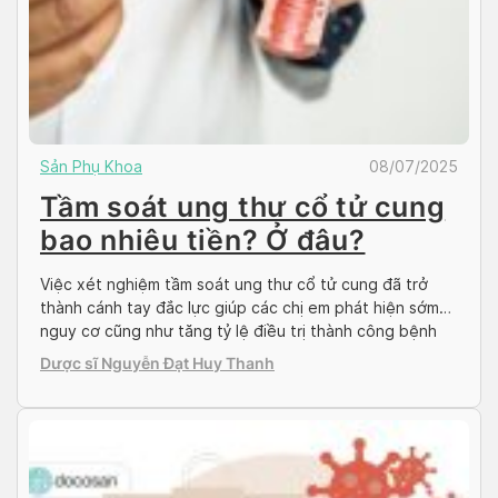
Sản Phụ Khoa
08/07/2025
Tầm soát ung thư cổ tử cung
bao nhiêu tiền? Ở đâu?
Việc xét nghiệm tầm soát ung thư cổ tử cung đã trở
thành cánh tay đắc lực giúp các chị em phát hiện sớm
nguy cơ cũng như tăng tỷ lệ điều trị thành công bệnh
ung thư này. Vậy, tầm soát ung thư cổ tử cung thực
Dược sĩ Nguyễn Đạt Huy Thanh
hiện như thế nào và cần lưu […]