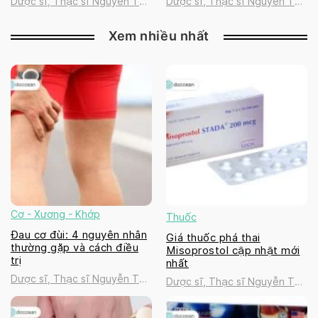
Dược sĩ, Thạc sĩ Nguyễn Thị
Dược sĩ, Thạc sĩ Nguyễn Thị
Thanh Tú
Thanh Tú
Xem nhiều nhất
Cơ - Xương - Khớp
Thuốc
Đau cơ đùi: 4 nguyên nhân
Giá thuốc phá thai
thường gặp và cách điều
Misoprostol cập nhật mới
trị
nhất
Dược sĩ, Thạc sĩ Nguyễn Thị
Dược sĩ, Thạc sĩ Nguyễn Thị
Thanh Tú
Thanh Tú