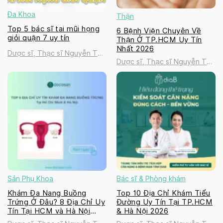
Đa Khoa
Thận
Top 5 bác sĩ tai mũi họng
6 Bệnh Viện Chuyên Về
giỏi quận 7 uy tín
Thận Ở TP.HCM Uy Tín
Nhất 2026
Dược sĩ, Thạc sĩ Nguyễn Thị
Dược sĩ, Thạc sĩ Nguyễn Thị
Thanh Tú
Thanh Tú
Sản Phụ Khoa
Bác sĩ & Phòng khám
Khám Đa Nang Buồng
Top 10 Địa Chỉ Khám Tiểu
Trứng Ở Đâu? 8 Địa Chỉ Uy
Đường Uy Tín Tại TP.HCM
Tín Tại HCM và Hà Nội
& Hà Nội 2026
2026