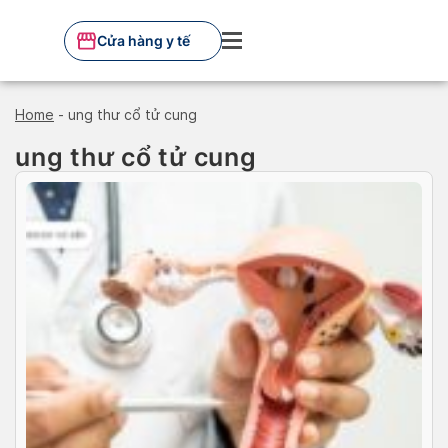
Skip
to
Cửa hàng y tế
content
Home
-
ung thư cổ tử cung
ung thư cổ tử cung