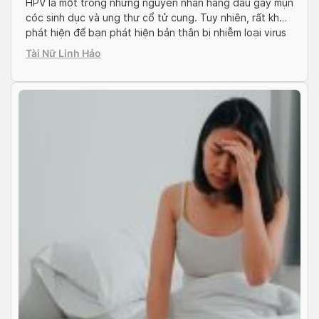
HPV là một trong những nguyên nhân hàng đầu gây mụn
cóc sinh dục và ung thư cổ tử cung. Tuy nhiên, rất khó
phát hiện để bạn phát hiện bản thân bị nhiễm loại virus
này khi bệnh ở giai đoạn đầu. Cùng tìm hiểu ngay bài
Tài Nữ Linh Hảo
viết được Docosan chia sẻ trong bài […]