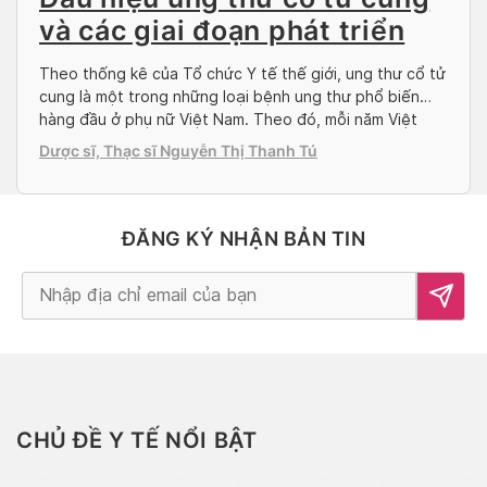
và các giai đoạn phát triển
Theo thống kê của Tổ chức Y tế thế giới, ung thư cổ tử
cung là một trong những loại bệnh ung thư phổ biến
hàng đầu ở phụ nữ Việt Nam. Theo đó, mỗi năm Việt
Nam lại có khoảng 6.000 phụ nữ phát hiện bệnh và hơn
Dược sĩ, Thạc sĩ Nguyễn Thị Thanh Tú
½ số đó tử vong. Hơn […]
ĐĂNG KÝ NHẬN BẢN TIN
Alternative:
CHỦ ĐỀ Y TẾ NỔI BẬT