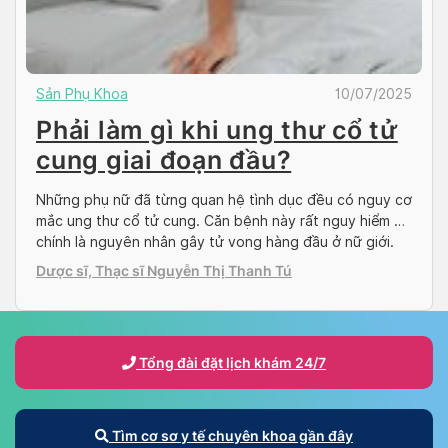
Sản Phụ Khoa
10/07/2025
Phải làm gì khi ung thư cổ tử
cung giai đoạn đầu?
Những phụ nữ đã từng quan hệ tình dục đều có nguy cơ
mắc ung thư cổ tử cung. Căn bệnh này rất nguy hiểm và
chính là nguyên nhân gây tử vong hàng đầu ở nữ giới.
Tuy nhiên, nếu phát hiện sớm, tỉ lệ chữa khỏi bệnh là rất
Dược sĩ, Thạc sĩ Nguyễn Thị Thanh Tú
cao. Vậy phải làm […]
Tổng đài đặt lịch khám 24/7
Tìm cơ sơ y tế chuyên khoa gần đây