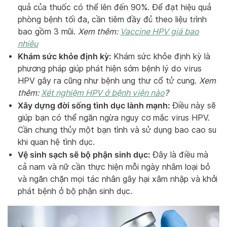
quả của thuốc có thể lên đến 90%. Để đạt hiệu quả
phòng bệnh tối đa, cần tiêm đầy đủ theo liệu trình
bao gồm 3 mũi.
Xem thêm:
Vaccine HPV giá bao
nhiêu
Khám sức khỏe định kỳ:
Khám sức khỏe định kỳ là
phương pháp giúp phát hiện sớm bệnh lý do virus
HPV gây ra cũng như bệnh ung thư cổ tử cung.
Xem
thêm:
Xét nghiệm HPV ở bệnh viện nào
?
Xây dựng đời sống tình dục lành mạnh:
Điều này sẽ
giúp bạn có thể ngăn ngừa nguy cơ mắc virus HPV.
Cần chung thủy một bạn tình và sử dụng bao cao su
khi quan hệ tình dục.
Vệ sinh sạch sẽ bộ phận sinh dục:
Đây là điều mà
cả nam và nữ cần thực hiện mỗi ngày nhằm loại bỏ
và ngăn chặn mọi tác nhân gây hại xâm nhập và khởi
phát bệnh ở bộ phận sinh dục.