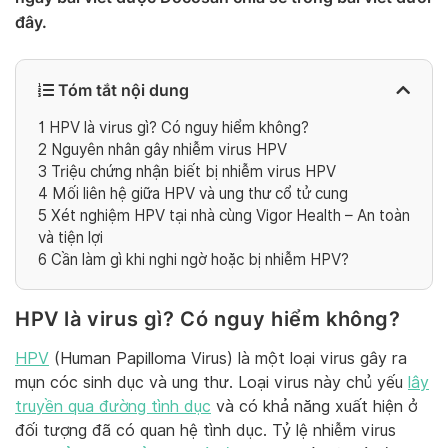
đây.
Tóm tắt nội dung
1
HPV là virus gì? Có nguy hiểm không?
2
Nguyên nhân gây nhiễm virus HPV
3
Triệu chứng nhận biết bị nhiễm virus HPV
4
Mối liên hệ giữa HPV và ung thư cổ tử cung
5
Xét nghiệm HPV tại nhà cùng Vigor Health – An toàn
và tiện lợi
6
Cần làm gì khi nghi ngờ hoặc bị nhiễm HPV?
HPV là virus gì? Có nguy hiểm không?
HPV
(Human Papilloma Virus) là một loại virus gây ra
mụn cóc sinh dục và ung thư. Loại virus này chủ yếu
lây
truyền qua đường tình dục
và có khả năng xuất hiện ở
đối tượng đã có quan hệ tình dục. Tỷ lệ nhiễm virus