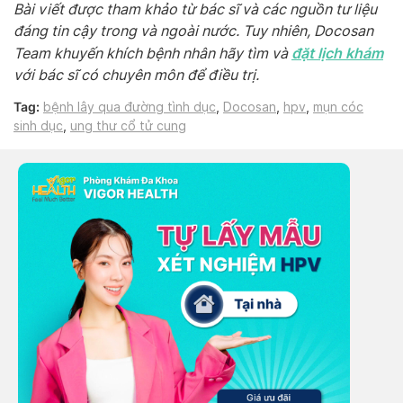
Bài viết được tham khảo từ bác sĩ và các nguồn tư liệu
đáng tin cậy trong và ngoài nước. Tuy nhiên, Docosan
đặt lịch khám
Team khuyến khích bệnh nhân hãy tìm và
với bác sĩ có chuyên môn để điều trị.
Tag:
bệnh lây qua đường tình dục
,
Docosan
,
hpv
,
mụn cóc
sinh dục
,
ung thư cổ tử cung