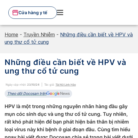
Skip
to
Cửa hàng y tế
content
Home
-
Truyền Nhiễm
-
Những điều cần biết về HPV và
ung thư cổ tử cung
Những điều cần biết về HPV và
ung thư cổ tử cung
Ngày cập nhật:
23/10/24
Tác giả:
Tài Nữ Linh Hảo
Theo dõi Docosan trên
HPV là một trong những nguyên nhân hàng đầu gây
mụn cóc sinh dục và ung thư cổ tử cung. Tuy nhiên,
rất khó phát hiện để bạn phát hiện bản thân bị nhiễm
loại virus này khi bệnh ở giai đoạn đầu. Cùng tìm hiểu
ngay bài viết được Docosan chia sẻ trong bài viết dưới