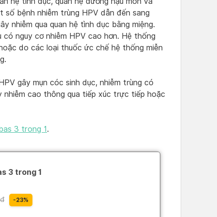
an hệ tình dục, quan hệ đường hậu môn và
Một số bệnh nhiễm trùng HPV dẫn đến sang
ây nhiễm qua quan hệ tình dục bằng miệng.
u có nguy cơ nhiễm HPV cao hơn. Hệ thống
 hoặc do các loại thuốc ức chế hệ thống miễn
g.
 HPV gây mụn cóc sinh dục, nhiễm trùng có
ây nhiễm cao thông qua tiếp xúc trực tiếp hoặc
as 3 trong 1
.