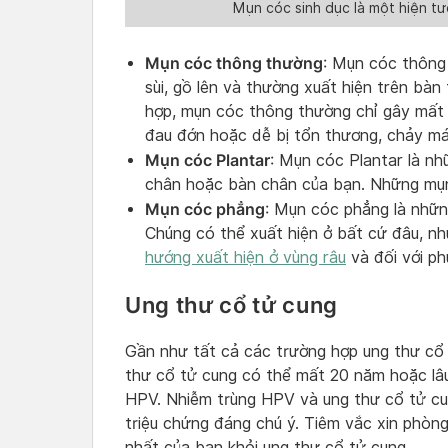
Mụn cóc sinh dục là một hiện t
Mụn cóc thông thường
: Mụn cóc thông
sùi, gồ lên và thường xuất hiện trên bàn
hợp, mụn cóc thông thường chỉ gây mất 
đau đớn hoặc dễ bị tổn thương, chảy má
Mụn cóc Plantar
: Mụn cóc Plantar là nh
chân hoặc bàn chân của bạn. Những mụn
Mụn cóc phẳng
: Mụn cóc phẳng là nhữn
Chúng có thể xuất hiện ở bất cứ đâu, n
hướng xuất hiện ở vùng râu
và đối với ph
Ung thư cổ tử cung
Gần như tất cả các trường hợp ung thư cổ 
thư cổ tử cung có thể mất 20 năm hoặc lâu 
HPV. Nhiễm trùng HPV và ung thư cổ tử cu
triệu chứng đáng chú ý. Tiêm vắc xin phòn
nhất của bạn khỏi ung thư cổ tử cung.