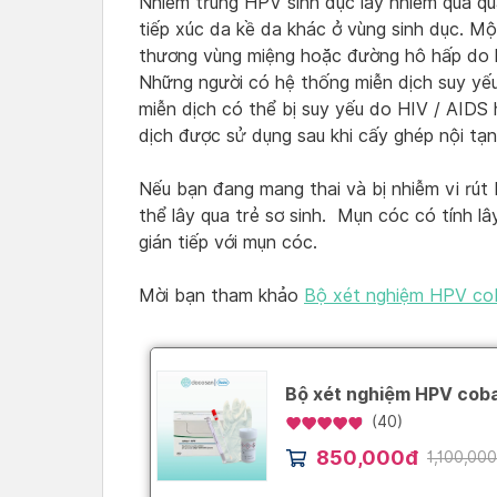
Nhiễm trùng HPV sinh dục lây nhiễm qua qu
tiếp xúc da kề da khác ở vùng sinh dục. 
thương vùng miệng hoặc đường hô hấp do l
Những người có hệ thống miễn dịch suy yế
miễn dịch có thể bị suy yếu do HIV / AIDS
dịch được sử dụng sau khi cấy ghép nội tạn
Nếu bạn đang mang thai và bị nhiễm vi rút
thể lây qua trẻ sơ sinh. Mụn cóc có tính l
gián tiếp với mụn cóc.
Mời bạn tham khảo
Bộ xét nghiệm HPV cob