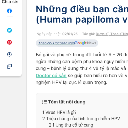
Chia sẻ:
Những điều bạn cần
(Human papilloma v
Ngày cập nhật:
02/01/25
Tác giả:
Dược sĩ, Thạc sĩ N
Theo dõi Docosan trên
Bé gái và phụ nữ trong độ tuổi từ 9 – 26 
ngừa những căn bệnh phụ khoa nguy hiểm h
cung – bệnh lý đứng thứ 4 về tỷ lệ mắc và 
Doctor có sẵn
sẽ giúp bạn hiểu rõ hơn về v
nghiệm HPV lại cực kì quan trọng.
Tóm tắt nội dung
1
Virus HPV là gì?
2
Triệu chứng của tình trạng nhiễm HPV
2.1
Ung thư cổ tử cung