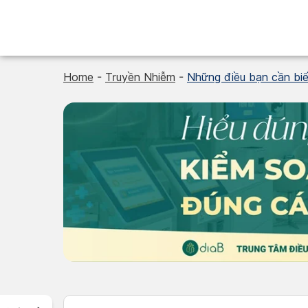
Skip
to
content
Home
-
Truyền Nhiễm
-
Những điều bạn cần biế