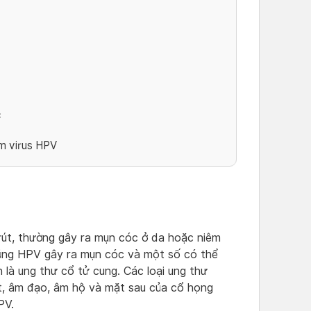
c
ễm virus HPV
rút, thường gây ra mụn cóc ở da hoặc niêm
hủng HPV gây ra mụn cóc và một số có thể
h là ung thư cổ tử cung. Các loại ung thư
t, âm đạo, âm hộ và mặt sau của cổ họng
PV.