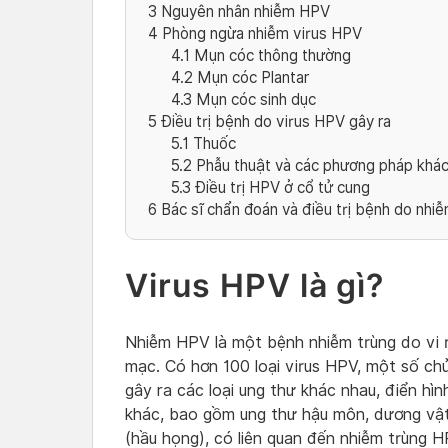
3
Nguyên nhân nhiễm HPV
4
Phòng ngừa nhiễm virus HPV
4.1
Mụn cóc thông thường
4.2
Mụn cóc Plantar
4.3
Mụn cóc sinh dục
5
Điều trị bệnh do virus HPV gây ra
5.1
Thuốc
5.2
Phẫu thuật và các phương pháp khá
5.3
Điều trị HPV ở cổ tử cung
6
Bác sĩ chẩn đoán và điều trị bệnh do nhi
Virus HPV là gì?
Nhiễm HPV là một bệnh nhiễm trùng do vi 
mạc. Có hơn 100 loại virus HPV, một số c
gây ra các loại ung thư khác nhau, điển hìn
khác, bao gồm ung thư hậu môn, dương vậ
(hầu họng), có liên quan đến nhiễm trùng H