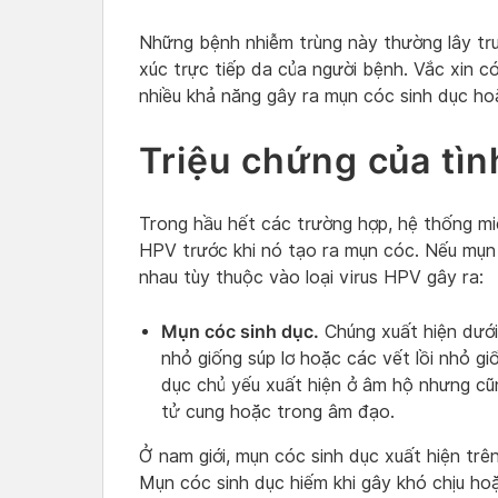
Những bệnh nhiễm trùng này thường lây tru
xúc trực tiếp da của người bệnh. Vắc xin c
nhiều khả năng gây ra mụn cóc sinh dục ho
Triệu chứng của tì
Trong hầu hết các trường hợp, hệ thống miễ
HPV trước khi nó tạo ra mụn cóc. Nếu mụn 
nhau tùy thuộc vào loại virus HPV gây ra:
Mụn cóc sinh dục.
Chúng xuất hiện dưới
nhỏ giống súp lơ hoặc các vết lồi nhỏ g
dục chủ yếu xuất hiện ở âm hộ nhưng cũ
tử cung hoặc trong âm đạo.
Ở nam giới, mụn cóc sinh dục xuất hiện tr
Mụn cóc sinh dục hiếm khi gây khó chịu ho