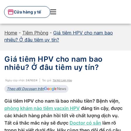
Skip
to
Cửa hàng y tế
content
Home
-
Tiêm Phòng
-
Giá tiêm HPV cho nam bao
nhiêu? Ở đâu tiêm uy tín?
Giá tiêm HPV cho nam bao
nhiêu? Ở đâu tiêm uy tín?
Ngày cập nhật:
24/10/24
Tác giả:
Tài Nữ Linh Hảo
Theo dõi Docosan trên
Giá tiêm HPV cho nam là bao nhiêu tiền? Bệnh viện,
phòng khám nào tiêm vacxin HPV
đáng tin cậy, được
các khách hàng phản hồi tốt về chất lượng dịch vụ.
Tất cả thắc mắc này sẽ được
Doctor có sẵn
làm rõ
trong bài viết dưới đây. Hãy cùng theo dõi để có câu