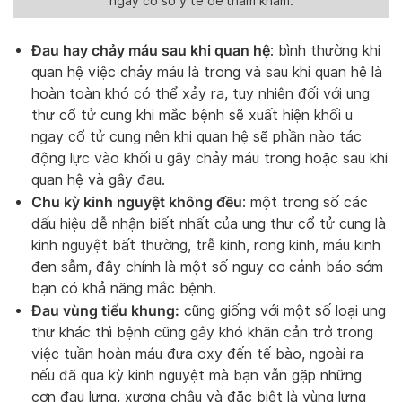
ngay cơ sở y tế để thăm khám.
Đau hay chảy máu sau khi quan hệ
: bình thường khi
quan hệ việc chảy máu là trong và sau khi quan hệ là
hoàn toàn khó có thể xảy ra, tuy nhiên đối với ung
thư cổ tử cung khi mắc bệnh sẽ xuất hiện khối u
ngay cổ tử cung nên khi quan hệ sẽ phần nào tác
động lực vào khối u gây chảy máu trong hoặc sau khi
quan hệ và gây đau.
Chu kỳ kinh nguyệt không đều
: một trong số các
dấu hiệu dễ nhận biết nhất của ung thư cổ tử cung là
kinh nguyệt bất thường, trễ kinh, rong kinh, máu kinh
đen sẫm, đây chính là một số nguy cơ cảnh báo sớm
bạn có khả năng mắc bệnh.
Đau vùng tiểu khung:
cũng giống với một số loại ung
thư khác thì bệnh cũng gây khó khăn cản trở trong
việc tuần hoàn máu đưa oxy đến tế bào, ngoài ra
nếu đã qua kỳ kinh nguyệt mà bạn vẫn gặp những
cơn đau lưng, xương chậu và đặc biệt là vùng lưng