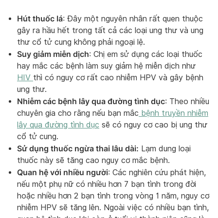
Hút thuốc lá
: Đây một nguyên nhân rất quen thuộc
gây ra hầu hết trong tất cả các loại ung thư và ung
thư cổ tử cung không phải ngoại lệ.
Suy giảm miễn dịch
: Chị em sử dụng các loại thuốc
hay mắc các bệnh làm suy giảm hệ miễn dịch như
HIV
thì có nguy cơ rất cao nhiễm HPV và gây bệnh
ung thư.
Nhiễm các bệnh lây qua đường tình dục
: Theo nhiều
chuyên gia cho rằng nếu bạn mắc
bệnh truyền nhiễm
lây qua đường tình dục
sẽ có nguy cơ cao bị ung thư
cổ tử cung.
Sử dụng thuốc ngừa thai lâu dài:
Lạm dung loại
thuốc này sẽ tăng cao nguy cơ mắc bệnh.
Quan hệ với nhiều người
: Các nghiên cứu phát hiện,
nếu một phụ nữ có nhiều hơn 7 bạn tình trong đời
hoặc nhiều hơn 2 bạn tình trong vòng 1 năm, nguy cơ
nhiễm HPV sẽ tăng lên. Ngoài việc có nhiều bạn tình,