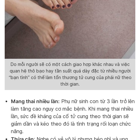
Do mỗi người sẽ có một cách giao hợp khác nhau và việc
quan hệ thô bạo hay tần suất quá dày đặc từ nhiều người
“bạn tình” có thể làm tổn thương tử cung của phái nữ theo
thời gian.
Mang thai nhiều lần:
Phụ nữ sinh con từ 3 lần trở lên
làm tăng cao nguy cơ mắc bệnh. Khi mang thai nhiều
lần, sức đề kháng của cổ tử cung theo thời gian sẽ
giảm dần và kéo theo đó là tình trạng rối loạn chức
năng.
Thừa cân
: Nghe có vẻ vô lý nhưng béo phì và ung