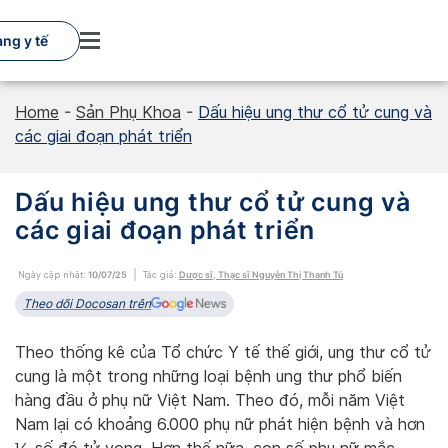
Skip
to
ng y tế
content
Home
-
Sản Phụ Khoa
-
Dấu hiệu ung thư cổ tử cung và
các giai đoạn phát triển
Dấu hiệu ung thư cổ tử cung và
các giai đoạn phát triển
Ngày cập nhật:
10/07/25
Tác giả:
Dược sĩ, Thạc sĩ Nguyễn Thị Thanh Tú
Theo dõi Docosan trên
Theo thống kê của Tổ chức Y tế thế giới, ung thư cổ tử
cung là một trong những loại bệnh ung thư phổ biến
hàng đầu ở phụ nữ Việt Nam. Theo đó, mỗi năm Việt
Nam lại có khoảng 6.000 phụ nữ phát hiện bệnh và hơn