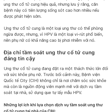
ung thư cổ tử cung hiệu quả, nhưng lưu ý rằng, căn
bệnh này có tiên lượng sống sót cao hơn nhiều nếu
được phát hiện sớm.
Ung thư cổ tử cung là một loại ung thư có thể phòng
ngừa được, nhưng, vì HPV là một loại vi-rút phổ biến,
nên phụ nữ có khả năng cao bị phơi nhiễm với nó.
Địa chỉ tầm soát ung thư cổ tử cung
đáng tin cậy
Ung thư cổ tử cung đang đặt ra một thách thức lớn đối
với sức khỏe phụ nữ. Trước bối cảnh này, Bệnh viện
Quốc tế City (CIH) không chỉ là nơi chăm sóc sức khỏe
mà còn là nguồn động viên mạnh mẽ với dịch vụ tầm
soát tại nhà, sử dụng que tự lấy mẫu HPV.
Những lợi ích khi lựa chọn dịch vụ tầm soát ung thư
cổ tử cung tại nhà của CIH: