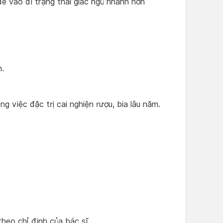
dễ vào đi trạng thái giấc ngủ nhanh hơn
n.
g việc đặc trị cai nghiện rượu, bia lâu năm.
heo chỉ định của bác sĩ.