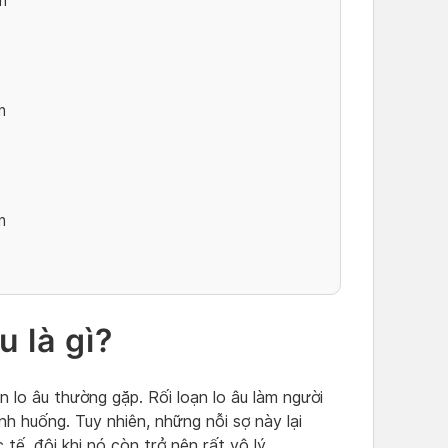
n
n
n
u là gì?
n lo âu thường gặp. Rối loạn lo âu làm người
nh huống. Tuy nhiên, những nỗi sợ này lại
ế, đôi khi nó còn trở nên rất vô lý.