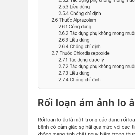
2.5.2
Tác dụng phụ không mong muố
2.5.3
Liều dùng
2.5.4
Chống chỉ định
2.6
Thuốc Alprazolam
2.6.1
Công dụng
2.6.2
Tác dụng phụ không mong muố
2.6.3
Liều dùng
2.6.4
Chống chỉ định
2.7
Thuốc Chlordiazepoxide
2.7.1
Tác dụng dược lý
2.7.2
Tác dụng phụ không mong muố
2.7.3
Liều dùng
2.7.4
Chống chỉ định
Rối loạn ám ảnh lo â
Rối loạn lo âu là một trong các dạng rối loạ
bệnh có cảm giác sợ hãi quá mức với các tì
không mang tính chất nguy hiểm trong thực t