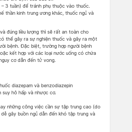
1 – 3 tuần) để tránh phụ thuộc vào thuốc.
hế thần kinh trung ương khác, thuốc ngủ và
à đúng liều lượng thì sẽ rất an toàn cho
 có thể gây ra sự nghiện thuốc và gây ra một
i bệnh. Đặc biệt, trường hợp người bệnh
hoặc kết hợp với các loại nước uống có chứa
ó nguy cơ dẫn đến tử vong.
 thuốc diazepam và benzodiazepin
n suy hô hấp và nhược cơ.
 hay những công việc cần sự tập trung cao (do
, dễ gây buồn ngủ dẫn đến khó tập trung và