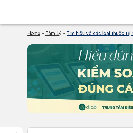
Skip
to
content
Home
-
Tâm Lý
-
Tìm hiểu về các loại thuốc trị r