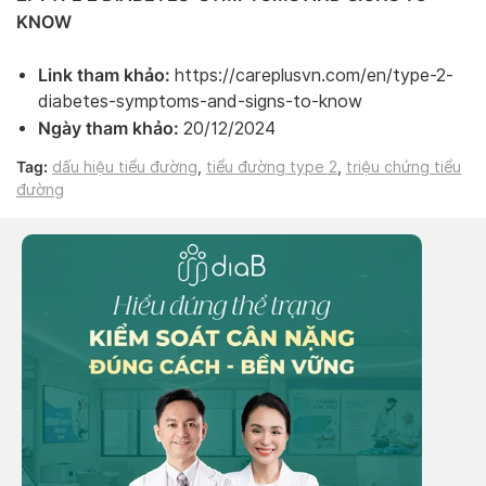
KNOW
Link tham khảo:
https://careplusvn.com/en/type-2-
diabetes-symptoms-and-signs-to-know
Ngày tham khảo:
20/12/2024
Tag:
dấu hiệu tiểu đường
,
tiểu đường type 2
,
triệu chứng tiểu
đường