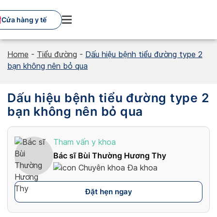
Skip
to
Cửa hàng y tế
content
Home
-
Tiểu đường
-
Dấu hiệu bệnh tiểu đường type 2
bạn không nên bỏ qua
Dấu hiệu bệnh tiểu đường type 2
bạn không nên bỏ qua
Tham vấn y khoa
Bác sĩ Bùi Thường Hương Thy
Chuyên khoa Đa khoa
Đặt hẹn ngay