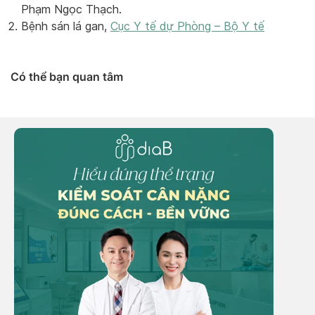
Phạm Ngọc Thạch.
​Bệnh sán lá gan,
Cục Y tế dự Phòng – Bộ Y tế
Có thể bạn quan tâm