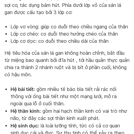
sợi cơ, tác dụng bám hút. Phía dưới lớp vỏ của sán lá
gan được cấu tạo bởi 3 lớp cơ:
Lớp vơ vòng: giúp co duỗi theo chiều ngang của thân
Lớp cơ chéo: co duỗi theo hướng chéo của thân
Lớp cơ dọc: co duỗi theo chiều dài của thân
Hệ tiêu hóa của sán lá gan không hoàn chỉnh, bắt đầu
từ miệng bao quanh bởi đĩa hút , tới hầu quản thực quản
chia ra thành 2 nhánh ruột và bị bít ở phần cuối, không
có hậu môn.
Hệ bài tiết:
gồm nhiều tế bào bìa tiết rải rác nối
thông với ống bài tiết như một mạng lưới, mở ra
ngoài qua lỗ ở cuối thân.
Hệ thần kinh:
gồm hai hạch thần kinh có vai trò như
não, từ đây các sợi thần kinh xuất phát.
Hệ sinh dục:
là loài lưỡng tính, tức có cả cơ quan
sinh dục cái và đực. Sự thụ tinh có thể xảy ra theo