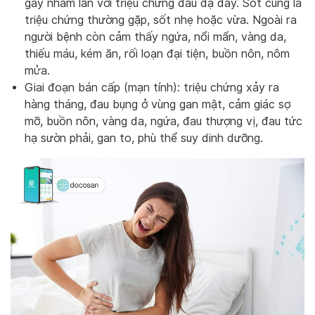
gây nhầm lẫn với triệu chứng đau dạ dày. Sốt cũng là
triệu chứng thường gặp, sốt nhẹ hoặc vừa. Ngoài ra
người bệnh còn cảm thấy ngứa, nổi mẩn, vàng da,
thiếu máu, kém ăn, rối loạn đại tiện, buồn nôn, nôm
mửa.
Giai đoạn bán cấp (mạn tính): triệu chứng xảy ra
hàng tháng, đau bụng ở vùng gan mật, cảm giác sợ
mỡ, buồn nôn, vàng da, ngứa, đau thượng vị, đau tức
hạ sườn phải, gan to, phù thể suy dinh dưỡng.