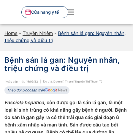
Skip
to
Cửa hàng y tế
content
Home
-
Truyền Nhiễm
-
Bệnh sán lá gan: Nguyên nhân,
triệu chứng và điều trị
Bệnh sán lá gan: Nguyên nhân,
triệu chứng và điều trị
Ngày cập nhật:
15/09/22
Tác giả:
Dược sĩ, Thạc sĩ Nguyễn Thị Thanh Tú
Theo dõi Docosan trên
Fasciola hepatica
, còn được gọi là sán lá gan, là một
loại kí sinh trùng có khả năng gây bệnh ở người. Bệnh
do sán lá gan gây ra có thể trải qua các giai đoạn ủ
bệnh xâm nhập và mạn tính. Sán được cấu tạo bởi
nhiều hệ cơ quan. Bệnh có thể lây qua đường ăn