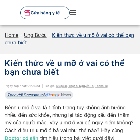
Skip
to
Cửa hàng y tế
content
Home
-
Ung Bướu
-
Kiến thức về u mỡ ở vai có thể bạn
chưa biết
Kiến thức về u mỡ ở vai có thể
bạn chưa biết
Ngày cập nhật:
01/06/23
Tác giả:
Dược sĩ, Thạc sĩ Nguyễn Thị Thanh Tú
Theo dõi Docosan trên
Bệnh u mỡ ở vai là 1 tình trạng tuy không ảnh hưởng
nhiều đến sức khỏe, nhưng lại tác động xấu đến thẩm
mỹ của người mắc. Vậy u mỡ ở vai có nguy hiểm không?
Cách điều trị u mỡ ở bả vai như thế nào? Hãy cùng
Doctor có sẵn
tìm hiểu trong bài viết dưới đây!