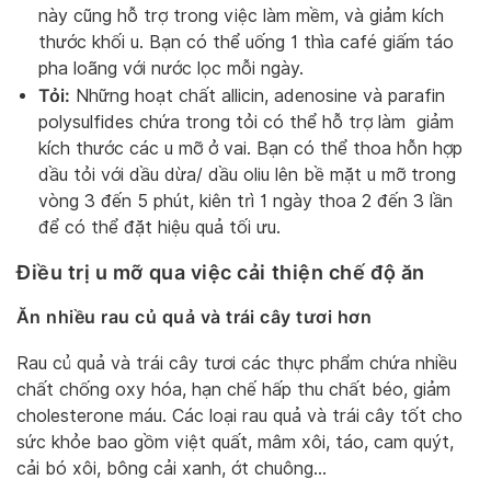
này cũng hỗ trợ trong việc làm mềm, và giảm kích
thước khối u. Bạn có thể uống 1 thìa café giấm táo
pha loãng với nước lọc mỗi ngày.
Tỏi:
Những hoạt chất allicin, adenosine và parafin
polysulfides chứa trong tỏi có thể hỗ trợ làm giảm
kích thước các u mỡ ở vai. Bạn có thể thoa hỗn hợp
dầu tỏi với dầu dừa/ dầu oliu lên bề mặt u mỡ trong
vòng 3 đến 5 phút, kiên trì 1 ngày thoa 2 đến 3 lần
để có thể đặt hiệu quả tối ưu.
Điều trị u mỡ qua việc cải thiện chế độ ăn
Ăn nhiều rau củ quả và trái cây tươi hơn
Rau củ quả và trái cây tươi các thực phẩm chứa nhiều
chất chống oxy hóa, hạn chế hấp thu chất béo, giảm
cholesterone máu. Các loại rau quả và trái cây tốt cho
sức khỏe bao gồm việt quất, mâm xôi, táo, cam quýt,
cải bó xôi, bông cải xanh, ớt chuông…