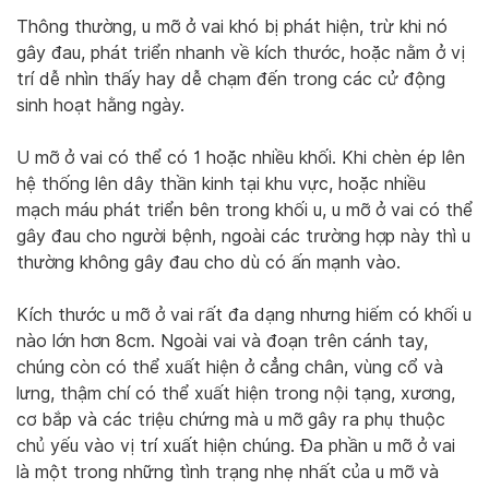
Thông thường, u mỡ ở vai khó bị phát hiện, trừ khi nó
gây đau, phát triển nhanh về kích thước, hoặc nằm ở vị
trí dễ nhìn thấy hay dễ chạm đến trong các cử động
sinh hoạt hằng ngày.
U mỡ ở vai có thể có 1 hoặc nhiều khối. Khi chèn ép lên
hệ thống lên dây thần kinh tại khu vực, hoặc nhiều
mạch máu phát triển bên trong khối u, u mỡ ở vai có thể
gây đau cho người bệnh, ngoài các trường hợp này thì u
thường không gây đau cho dù có ấn mạnh vào.
Kích thước u mỡ ở vai rất đa dạng nhưng hiếm có khối u
nào lớn hơn 8cm. Ngoài vai và đoạn trên cánh tay,
chúng còn có thể xuất hiện ở cẳng chân, vùng cổ và
lưng, thậm chí có thể xuất hiện trong nội tạng, xương,
cơ bắp và các triệu chứng mà u mỡ gây ra phụ thuộc
chủ yếu vào vị trí xuất hiện chúng. Đa phần u mỡ ở vai
là một trong những tình trạng nhẹ nhất của u mỡ và