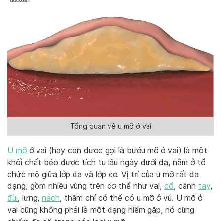
Tổng quan về u mỡ ở vai
U mỡ
ở vai (hay còn được gọi là bướu mỡ ở vai) là một
khối chất béo được tích tụ lâu ngày dưới da, nằm ở tổ
chức mô giữa lớp da và lớp cơ. Vị trí của u mỡ rất đa
dạng, gồm nhiều vùng trên cơ thể như vai,
cổ
, cánh
tay
,
đùi
, lưng,
nách
, thậm chí có thể có u mỡ ở vú. U mỡ ở
vai cũng không phải là một dạng hiếm gặp, nó cũng