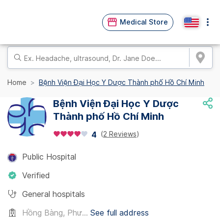
Medical Store
Home
Bệnh Viện Đại Học Y Dược Thành phố Hồ Chí Minh
Bệnh Viện Đại Học Y Dược
Thành phố Hồ Chí Minh
(
2 Reviews
)
4
Public Hospital
Verified
General hospitals
Hồng Bàng, Phư...
See full address