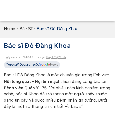
Skip
to
content
Home
-
Bác Sĩ
-
Bác sĩ Đỗ Đăng Khoa
Bác sĩ Đỗ Đăng Khoa
Ngày cập nhật:
27/03/25
Tác giả:
Huỳnh Thị Yến Nhi
Theo dõi Docosan trên
Bác sĩ Đỗ Đăng Khoa là một chuyên gia trong lĩnh vực
Nội tổng quát – Nội tim mạch
, hiện đang công tác tại
Bệnh viện Quân Y 175
. Với nhiều năm kinh nghiệm trong
nghề, bác sĩ Khoa đã trở thành một người thầy thuốc
đáng tin cậy và được nhiều bệnh nhân tin tưởng. Dưới
đây là một số thông tin chi tiết về bác sĩ.