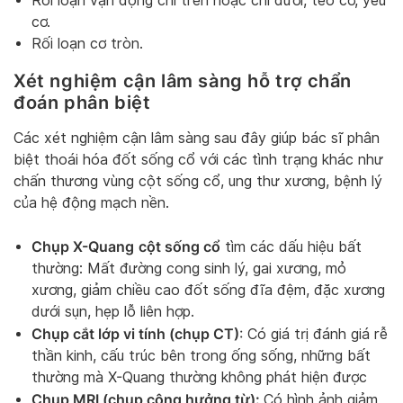
Rối loạn vận động chi trên hoặc chi dưới, teo cơ, yếu
cơ.
Rối loạn cơ tròn.
Xét nghiệm cận lâm sàng hỗ trợ chẩn
đoán phân biệt
Các xét nghiệm cận lâm sàng sau đây giúp bác sĩ phân
biệt thoái hóa đốt sống cổ với các tình trạng khác như
chấn thương vùng cột sống cổ, ung thư xương, bệnh lý
của hệ động mạch nền.
Chụp X-Quang
cột sống cổ
tìm các dấu hiệu bất
thường: Mất đường cong sinh lý, gai xương, mỏ
xương, giảm chiều cao đốt sống đĩa đệm, đặc xương
dưới sụn, hẹp lỗ liên hợp.
Chụp cắt lớp vi tính (chụp CT)
: Có giá trị đánh giá rễ
thần kinh, cấu trúc bên trong ống sống, những bất
thường mà X-Quang thường không phát hiện được
Chụp MRI (chụp cộng hưởng từ):
Có hình ảnh giảm