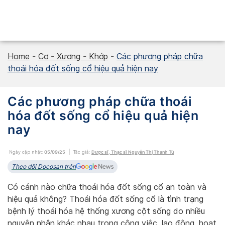
Skip
to
content
Home
-
Cơ - Xương - Khớp
-
Các phương pháp chữa
thoái hóa đốt sống cổ hiệu quả hiện nay
Các phương pháp chữa thoái
hóa đốt sống cổ hiệu quả hiện
nay
Ngày cập nhật:
05/09/25
Tác giả:
Dược sĩ, Thạc sĩ Nguyễn Thị Thanh Tú
Theo dõi Docosan trên
Có cánh nào chữa thoái hóa đốt sống cổ an toàn và
hiệu quả không? Thoái hóa đốt sống cổ là tình trạng
bệnh lý thoái hóa hệ thống xương cột sống do nhiều
nguyên nhân khác nhau trong công việc, lao động, hoạt