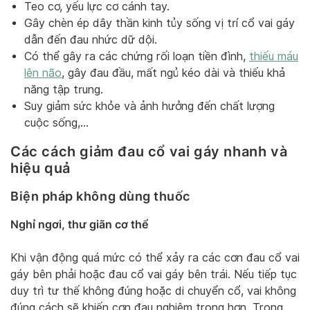
Teo cơ, yếu lực cơ cánh tay.
Gây chèn ép dây thần kinh tủy sống vị trí cổ vai gáy
dẫn đến đau nhức dữ dội.
Có thể gây ra các chứng rối loạn tiền đình,
thiếu máu
lên não
, gây đau đầu, mất ngủ kéo dài và thiếu khả
năng tập trung.
Suy giảm sức khỏe và ảnh hưởng đến chất lượng
cuộc sống,…
Các cách giảm đau cổ vai gáy nhanh và
hiệu quả
Biện pháp không dùng thuốc
Nghỉ ngơi, thư giãn cơ thể
Khi vận động quá mức có thể xảy ra các cơn đau cổ vai
gáy bên phải hoặc đau cổ vai gáy bên trái. Nếu tiếp tục
duy trì tư thế không đúng hoặc di chuyển cổ, vai không
đúng cách sẽ khiến cơn đau nghiêm trọng hơn. Trong