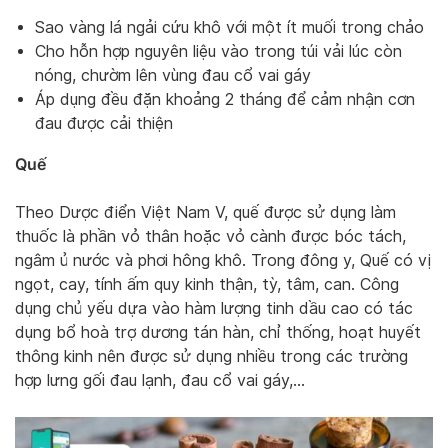
Sao vàng lá ngải cứu khô với một ít muối trong chảo
Cho hỗn hợp nguyên liệu vào trong túi vải lúc còn
nóng, chườm lên vùng đau cổ vai gáy
Áp dụng đều đặn khoảng 2 tháng để cảm nhận cơn
đau được cải thiện
Quế
Theo Dược điển Việt Nam V, quế được sử dụng làm
thuốc là phần vỏ thân hoặc vỏ cành được bóc tách,
ngâm ủ nước và phơi hông khô. Trong đông y, Quế có vị
ngọt, cay, tính ấm quy kinh thận, tỳ, tâm, can. Công
dụng chủ yếu dựa vào hàm lượng tinh dầu cao có tác
dụng bổ hoà trợ dương tán hàn, chỉ thống, hoạt huyết
thông kinh nên được sử dụng nhiều trong các trường
hợp lưng gối đau lạnh, đau cổ vai gáy,…