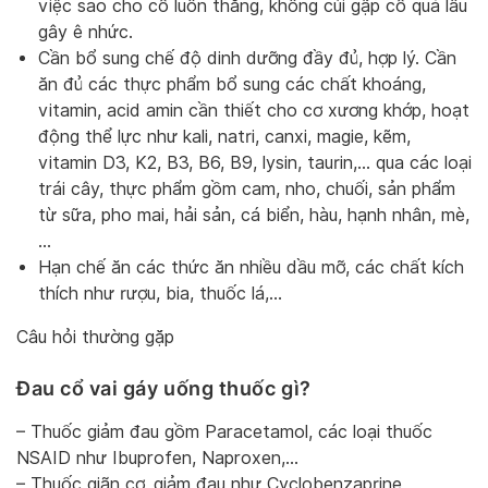
việc sao cho cổ luôn thẳng, không cúi gập cổ quá lâu
gây ê nhức.
Cần bổ sung chế độ dinh dưỡng đầy đủ, hợp lý. Cần
ăn đủ các thực phẩm bổ sung các chất khoáng,
vitamin, acid amin cần thiết cho cơ xương khớp, hoạt
động thể lực như kali, natri, canxi, magie, kẽm,
vitamin D3, K2, B3, B6, B9, lysin, taurin,… qua các loại
trái cây, thực phẩm gồm cam, nho, chuối, sản phẩm
từ sữa, pho mai, hải sản, cá biển, hàu, hạnh nhân, mè,
…
Hạn chế ăn các thức ăn nhiều dầu mỡ, các chất kích
thích như rượu, bia, thuốc lá,…
Câu hỏi thường gặp
Đau cổ vai gáy uống thuốc gì?
– Thuốc giảm đau gồm Paracetamol, các loại thuốc
NSAID như Ibuprofen, Naproxen,…
– Thuốc giãn cơ, giảm đau như Cyclobenzaprine,