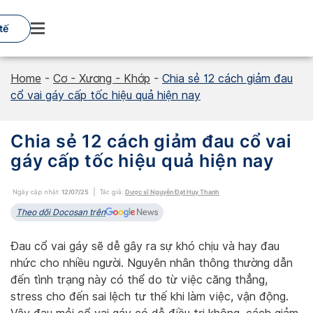
Skip
to
tế
content
Home
-
Cơ - Xương - Khớp
-
Chia sẻ 12 cách giảm đau
cổ vai gáy cấp tốc hiệu quả hiện nay
Chia sẻ 12 cách giảm đau cổ vai
gáy cấp tốc hiệu quả hiện nay
Ngày cập nhật:
12/07/25
Tác giả:
Dược sĩ Nguyễn Đạt Huy Thanh
Theo dõi Docosan trên
Đau cổ vai gáy sẽ dễ gây ra sự khó chịu và hay đau
nhức cho nhiều người. Nguyên nhân thông thường dẫn
đến tình trạng này có thể do từ việc căng thẳng,
stress cho đến sai lệch tư thế khi làm việc, vận động.