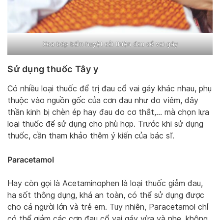
Xoa bóp bấm huyệt cải thiện đau cổ vai gáy
Sử dụng thuốc Tây y
Có nhiều loại thuốc để trị đau cổ vai gáy khác nhau, phụ
thuộc vào nguồn gốc của cơn đau như do viêm, dây
thần kinh bị chèn ép hay đau do cơ thắt,… mà chọn lựa
loại thuốc để sử dụng cho phù hợp. Trước khi sử dụng
thuốc, cần tham khảo thêm ý kiến của bác sĩ.
Paracetamol
Hay còn gọi là Acetaminophen là loại thuốc giảm đau,
hạ sốt thông dụng, khá an toàn, có thể sử dụng được
cho cả người lớn và trẻ em. Tuy nhiên, Paracetamol chỉ
có thể giảm các cơn đau cổ vai gáy vừa và nhẹ, không