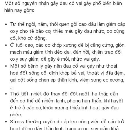
Một số nguyên nhân gây đau cổ vai gáy phổ biến biến
hiện nay gồm:
Tư thế ngồi, nằm, thói quen gối cao đầu làm giảm cấp
oxy cho tế bào cơ, thiếu máu gây đau nhức, co cứng
cổ, khó cử động.
Ở tuổi cao, các cơ khớp xương dễ bị căng cứng, giòn,
mạch máu giảm tính dẻo dai, đàn hồi, khiến trao đổi
oxy suy giảm, dễ gây ê mỏi, nhức vai gáy.
Một số bệnh lý gây nên đau cổ vai gáy như thoái
hoá đốt sống cổ, dính khớp bả vai, thoát vị đĩa đệm,
gai cột sống chèn ép thần kinh, viêm sưng cơ xương,
…
Thời tiết, nhiệt độ thay đổi đột ngột, hạ thấp dẫn
đến cơ thể dễ nhiễm lạnh, phong hàn thấp, khí huyết
ứ trệ ở các cơ, khớp xương thiếu linh hoạt gây đau
nhức.
Stress thường xuyên do áp lực công việc dễ cản trở
hoạt động dây thần kinh trung ương, suy giảm khả