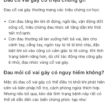
Đau cổ vai gáy có triệu chứng gì?
Đau cổ vai gáy thường mang các triệu chứng cơ học:
Cơn đau tăng lên khi đi đứng, ngồi lâu, vận động đốt
sống cổ, triệu chứng đau nhức sẽ tăng dần khi thời
tiết trở lạnh.
Cơn đau thường sẽ lan xuống hết bả vai, làm cho
cánh tay, cẳng tay, ngón tay bị tê bì khó chịu, đặc
biệt khi sờ vào cũng có cảm giác bị tê cứng. Khi tình
trạng bệnh năng hơn, dù chỉ tác động nhẹ cũng gây
ê nhói, đau nhức vùng cổ vai gáy.
Đau mỏi cổ vai gáy có nguy hiểm không?
Mặc dù đau cổ vai gáy có thể điều trị khỏi khi phát hiện
sớm và biện pháp hỗ trợ, cách phòng ngừa thích hơp.
Nhưng nếu bỏ qua, kéo dài tình trạng bệnh này rất có
thể sẽ dẫn đến các biến chứng phức tạp như: