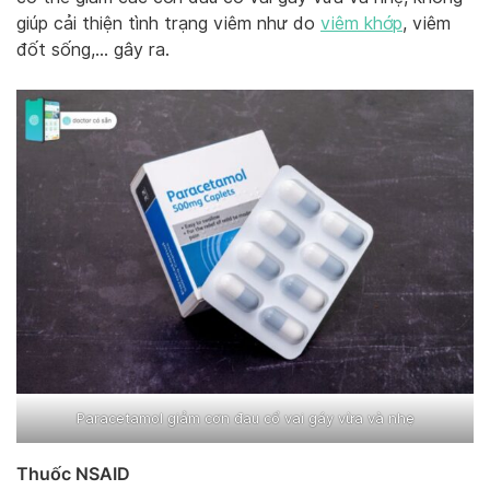
giúp cải thiện tình trạng viêm như do
viêm khớp
, viêm
đốt sống,… gây ra.
Paracetamol giảm cơn đau cổ vai gáy vừa và nhẹ
Thuốc NSAID