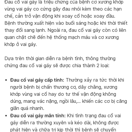
Đau cổ vai gáy là triệu chứng của bệnh cơ xương khớp
vùng vai gáy co cứng gây đau nhói kèm theo các hạn
chế, cản trở vận động khi xoay cổ hoặc xoay đầu.
Bệnh thường xuất hiện vào buổi sáng hoặc khi thời thiết
thay đổi sang lạnh. Ngoài ra, đau cổ vai gáy còn có liên
quan chặt chẽ đến hệ thống mạch máu và cơ xương
khớp ở vai gáy.
Dựa trên thời gian diễn ra bệnh tình, thông thường
chứng đau cổ vai gáy sẽ được chia thành 2 loại:
Đau cổ vai gáy cấp tính:
Thường xảy ra tức thời khi
người bệnh bị chấn thương cơ, dây chằng, xương
khớp vùng vai cổ hay do tư thế vận động không
dúng, mang vác nặng, ngồi lâu,… khiến các cơ bị căng
giãn quá nhanh.
Đau cổ vai gáy mãn tính:
Khi tình trạng đau cổ vai
gáy diễn ra thường xuyên và kéo dài, không được
phát hiện và chữa trị kịp thời thì bệnh sẽ chuyển