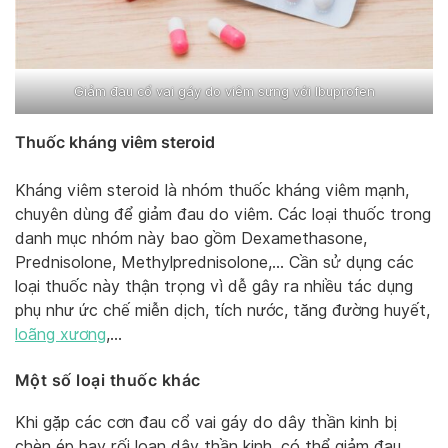
Giảm đau cổ vai gáy do viêm sưng với Ibuprofen
Thuốc kháng viêm steroid
Kháng viêm steroid là nhóm thuốc kháng viêm mạnh,
chuyên dùng để giảm đau do viêm. Các loại thuốc trong
danh mục nhóm này bao gồm Dexamethasone,
Prednisolone, Methylprednisolone,… Cần sử dụng các
loại thuốc này thận trọng vì dễ gây ra nhiều tác dụng
phụ như ức chế miễn dịch, tích nước, tăng đường huyết,
loãng xương
,…
Một số loại thuốc khác
Khi gặp các cơn đau cổ vai gáy do dây thần kinh bị
chèn ép hay rối loạn dây thần kinh, có thể giảm đau