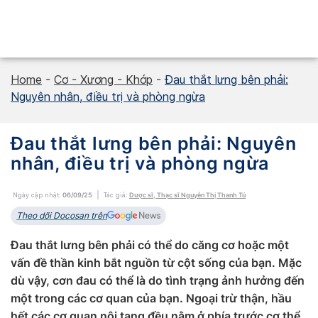
Skip
to
content
Home
-
Cơ - Xương - Khớp
-
Đau thắt lưng bên phải:
Nguyên nhân, điều trị và phòng ngừa
Đau thắt lưng bên phải: Nguyên
nhân, điều trị và phòng ngừa
Ngày cập nhật:
06/09/25
Tác giả:
Dược sĩ, Thạc sĩ Nguyễn Thị Thanh Tú
Theo dõi Docosan trên
Đau thắt lưng bên phải có thể do căng cơ hoặc một
vấn đề thần kinh bắt nguồn từ cột sống của bạn. Mặc
dù vậy, cơn đau có thể là do tình trạng ảnh hưởng đến
một trong các cơ quan của bạn. Ngoại trừ thận, hầu
hết các cơ quan nội tạng đều nằm ở phía trước cơ thể,