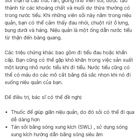
Sỏi thận là cấu trúc rắn, giống như viên sỏi, được tạo
thành từ các khoáng chất và muối dư thừa thường có
trong nước tiểu. Khi những viên sỏi này nằm trong niệu
quản, bạn có thể cảm thấy đau nhói, chuột rút ở lưng,
bụng dưới và háng. Niệu quản là một ống dẫn nước tiểu
từ thận đến bàng quang.
Các triệu chứng khác bao gồm đi tiểu đau hoặc khẩn
cấp. Bạn cũng có thể gặp khó khăn trong việc sản xuất
một lượng nhỏ nước tiểu khi đi tiểu. Nước tiểu cũng có
thể có máu do các mô cắt bằng đá sắc nhọn khi nó đi
xuống niệu quản của bạn.
Để điều trị, bác sĩ có thể đề nghị:
Thuốc để giúp giãn niệu quản, do đó sỏi có thể đi qua
dễ dàng hơn
Tán sỏi bằng sóng xung kích (SWL) , sử dụng sóng
xung kích hướng dẫn bằng sóng siêu âm