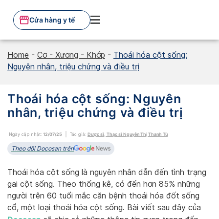
Skip
to
Cửa hàng y tế
content
Home
-
Cơ - Xương - Khớp
-
Thoái hóa cột sống:
Nguyên nhân, triệu chứng và điều trị
Thoái hóa cột sống: Nguyên
nhân, triệu chứng và điều trị
Ngày cập nhật:
12/07/25
Tác giả:
Dược sĩ, Thạc sĩ Nguyễn Thị Thanh Tú
Theo dõi Docosan trên
Thoái hóa cột sống là nguyên nhân dẫn đến tình trạng
gai cột sống. Theo thống kê, có đến hơn 85% những
người trên 60 tuổi mắc căn bệnh thoái hóa đốt sống
cổ, một loại thoái hóa cột sống. Bài viết sau đây của