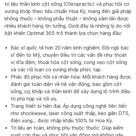
trị liệu thần kinh cột sống (Chiropractic) và phục hồi cơ
xương khớp theo tiêu chuẩn Hoa Kỳ, mang đến giải pháp
không thuốc – không phẫu thuật – không xâm lấn được
nhiều khách hàng tin tưởng. Dưới đây là những lý do nổi
bật khiến Optimal 365 trở thành lựa chọn hàng đầu:
Bác sĩ quốc tế hơn 20 năm kinh nghiệm: Đội ngũ bác
sĩ đến từ Mỹ, chuyên điều trị các vấn đề như thoát
vị đĩa đệm, thoái hóa cột sống, cong vẹo cột sống
và các rối loạn cơ xương khớp phức tạp.
Phác đồ phục hồi cá nhân hóa: Mỗi khách hàng được
đánh giá toàn diện về hệ vận động, bao gồm cột
sống, cơ, khớp và thần kinh để xây dựng lộ trình điều
trị phù hợp và tối ưu.
Trang thiết bị hiện đại: Áp dụng công nghệ tiên tiến
như shockwave, laser công suất thấp, kéo giãn DTS,
điện xung… được nhập khẩu 100% từ Hoa Kỳ.
Trị liệu an toàn, không phụ thuộc thuốc: Giúp kiểm
soát cơn đau và phục hồi vận động mà không gây