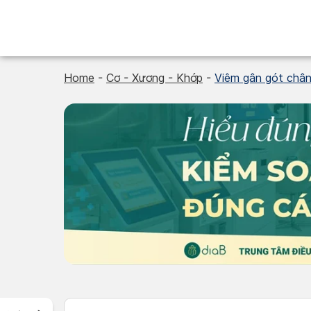
Skip
to
content
Home
-
Cơ - Xương - Khớp
-
Viêm gân gót chân: