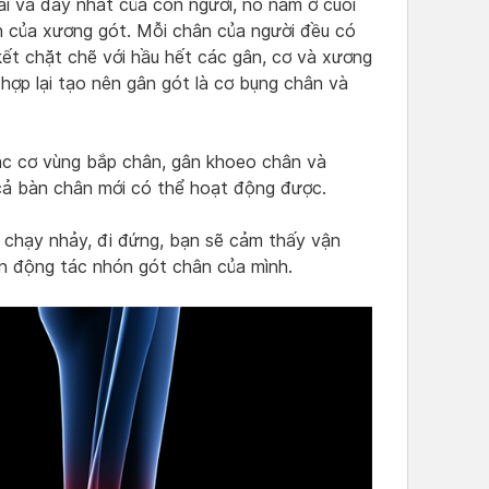
dài và dày nhất của con người, nó nằm ở cuối
 của xương gót. Mỗi chân của người đều có
 kết chặt chẽ với hầu hết các gân, cơ và xương
hợp lại tạo nên gân gót là cơ bụng chân và
các cơ vùng bắp chân, gân khoeo chân và
cả bàn chân mới có thể hoạt động được.
a chạy nhảy, đi đứng, bạn sẽ cảm thấy vận
ện động tác nhón gót chân của mình.