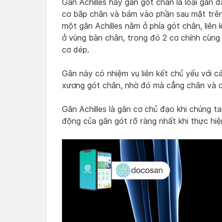
Gân Achilles hay gân gót chân là loại gân 
cơ bắp chân và bám vào phần sau mặt trên
một gân Achilles nằm ở phía gót chân, liên
ở vùng bàn chân, trong đó 2 cơ chính cùng 
cơ dép.
Gân này có nhiệm vụ liên kết chủ yếu với 
xương gót chân, nhờ đó mà cẳng chân và 
Gân Achilles là gân cơ chủ đạo khi chúng t
động của gân gót rõ ràng nhất khi thực hi