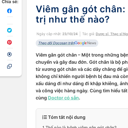
Chia sẻ:
Viêm gân gót chân: 
trị như thế nào?
Ngày cập nhật:
23/10/24
Tác giả:
Dược sĩ, Thạc sĩ N
Theo dõi Docosan trên
Viêm gân gót chân – Một trong những bệnh
chuyển và gây đau đớn. Gót chân là bộ ph
từ xương gót chân và các dây chằng để gi
không chỉ khiến người bệnh bị đau mà còn
xấu dáng đi như dáng đi khập khiễng, ản
và công việc hàng ngày. Cùng tìm hiểu tất 
cùng
Doctor có sẵn
.
Tóm tắt nội dung
1
Thế nào là bệnh viêm gân gót chân?