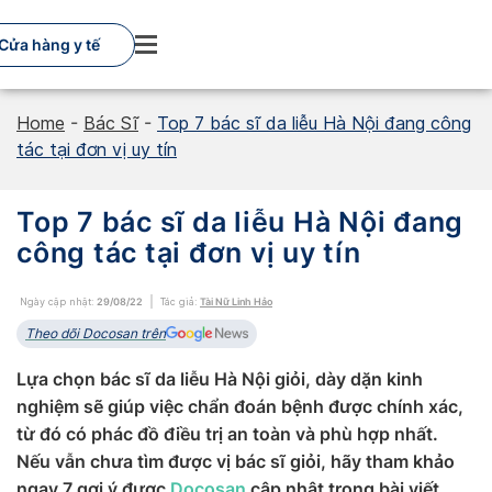
Skip
to
Cửa hàng y tế
content
Home
-
Bác Sĩ
-
Top 7 bác sĩ da liễu Hà Nội đang công
tác tại đơn vị uy tín
Top 7 bác sĩ da liễu Hà Nội đang
công tác tại đơn vị uy tín
Ngày cập nhật:
29/08/22
Tác giả:
Tài Nữ Linh Hảo
Theo dõi Docosan trên
Lựa chọn bác sĩ da liễu Hà Nội giỏi, dày dặn kinh
nghiệm sẽ giúp việc chẩn đoán bệnh được chính xác,
từ đó có phác đồ điều trị an toàn và phù hợp nhất.
Nếu vẫn chưa tìm được vị bác sĩ giỏi, hãy tham khảo
ngay 7 gợi ý được
Docosan
cập nhật trong bài viết