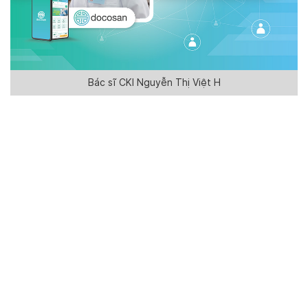
Bác sĩ CKI Nguyễn Thị Việt H