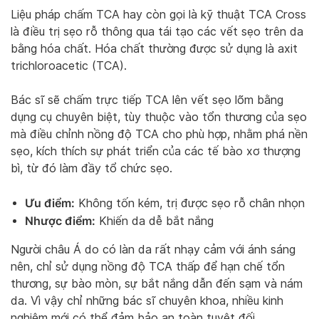
Liệu pháp chấm TCA hay còn gọi là kỹ thuật TCA Cross
là điều trị sẹo rỗ thông qua tái tạo các vết sẹo trên da
bằng hóa chất. Hóa chất thường được sử dụng là axit
trichloroacetic (TCA).
Bác sĩ sẽ chấm trực tiếp TCA lên vết sẹo lõm bằng
dụng cụ chuyên biệt, tùy thuộc vào tổn thương của sẹo
mà điều chỉnh nồng độ TCA cho phù hợp, nhằm phá nền
sẹo, kích thích sự phát triển của các tế bào xơ thượng
bì, từ đó làm đầy tổ chức sẹo.
Ưu điểm:
Không tốn kém, trị được sẹo rỗ chân nhọn
Nhược điểm:
Khiến da dễ bắt nắng
Người châu Á do có làn da rất nhạy cảm với ánh sáng
nên, chỉ sử dụng nồng độ TCA thấp để hạn chế tổn
thương, sự bào mòn, sự bắt nắng dẫn đến sạm và nám
da. Vì vậy chỉ những bác sĩ chuyên khoa, nhiều kinh
nghiệm mới có thể đảm bảo an toàn tuyệt đối.