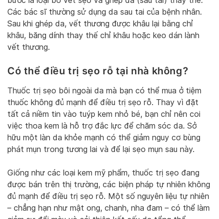
bước là loại bỏ vết sẹo và ghép da (sau tai) thay thế.
Các bác sĩ thường sử dụng da sau tai của bệnh nhân.
Sau khi ghép da, vết thương được khâu lại bằng chỉ
khâu, băng dính thay thế chỉ khâu hoặc keo dán lành
vết thương.
Có thể điều trị sẹo rỗ tại nhà không?
Thuốc trị sẹo bôi ngoài da mà bạn có thể mua ở tiệm
thuốc không đủ mạnh để điều trị sẹo rỗ. Thay vì đặt
tất cả niềm tin vào tuýp kem nhỏ bé, bạn chỉ nên coi
việc thoa kem là hỗ trợ đắc lực để chăm sóc da. Sở
hữu một làn da khỏe mạnh có thể giảm nguy cơ bùng
phát mụn trong tương lai và để lại sẹo mụn sau này.
Giống như các loại kem mỹ phẩm, thuốc trị sẹo đang
được bán trên thị trường, các biện pháp tự nhiên không
đủ mạnh để điều trị sẹo rỗ. Một số nguyên liệu tự nhiên
– chẳng hạn như mật ong, chanh, nha đam – có thể làm