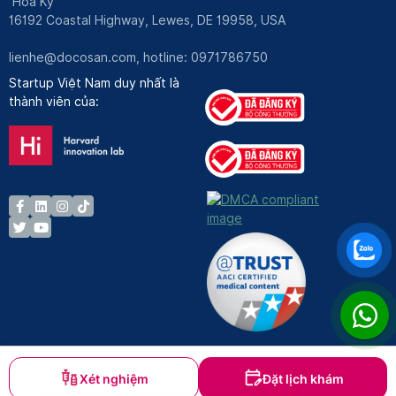
Hoa Kỳ
16192 Coastal Highway, Lewes, DE 19958, USA
lienhe@docosan.com
, hotline: 0971786750
Startup Việt Nam duy nhất là
thành viên của:
Xét nghiệm
Đặt lịch khám
Bản quyền © Docosan 2023