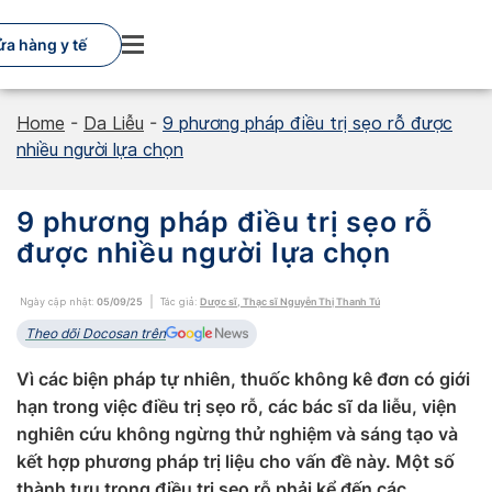
Skip
to
ửa hàng y tế
content
Home
-
Da Liễu
-
9 phương pháp điều trị sẹo rỗ được
nhiều người lựa chọn
9 phương pháp điều trị sẹo rỗ
được nhiều người lựa chọn
Ngày cập nhật:
05/09/25
Tác giả:
Dược sĩ, Thạc sĩ Nguyễn Thị Thanh Tú
Theo dõi Docosan trên
Vì các biện pháp tự nhiên, thuốc không kê đơn có giới
hạn trong việc điều trị sẹo rỗ, các bác sĩ da liễu, viện
nghiên cứu không ngừng thử nghiệm và sáng tạo và
kết hợp phương pháp trị liệu cho vấn đề này. Một số
thành tựu trong điều trị sẹo rỗ phải kể đến các