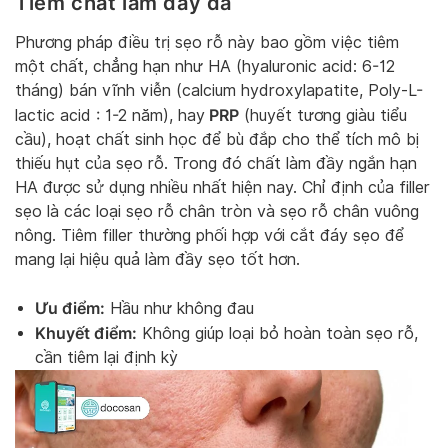
Tiêm chất làm đầy da
Phương pháp điều trị sẹo rỗ này bao gồm việc tiêm
một chất, chẳng hạn như HA (hyaluronic acid: 6-12
tháng) bán vĩnh viễn (calcium hydroxylapatite, Poly-L-
PRP
lactic acid : 1-2 năm), hay
(huyết tương giàu tiểu
cầu), hoạt chất sinh học để bù đắp cho thể tích mô bị
thiếu hụt của sẹo rỗ. Trong đó chất làm đầy ngắn hạn
HA được sử dụng nhiều nhất hiện nay. Chỉ định của filler
sẹo là các loại sẹo rỗ chân tròn và sẹo rỗ chân vuông
nông. Tiêm filler thường phối hợp với cắt đáy sẹo để
mang lại hiệu quả làm đầy sẹo tốt hơn.
Ưu điểm:
Hầu như không đau
Khuyết điểm:
Không giúp loại bỏ hoàn toàn sẹo rỗ,
cần tiêm lại định kỳ