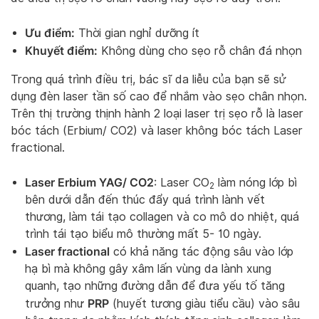
Ưu điểm:
Thời gian nghỉ dưỡng ít
Khuyết điểm:
Không dùng cho sẹo rỗ chân đá nhọn
Trong quá trình điều trị, bác sĩ da liễu của bạn sẽ sử
dụng đèn laser tần số cao để nhắm vào sẹo chân nhọn.
Trên thị trường thịnh hành 2 loại laser trị sẹo rỗ là laser
bóc tách (Erbium/ CO2) và laser không bóc tách Laser
fractional.
Laser Erbium YAG/ CO2
: Laser CO
làm nóng lớp bì
2
bên dưới dẫn đến thúc đẩy quá trình lành vết
thương, làm tái tạo collagen và co mô do nhiệt, quá
trình tái tạo biểu mô thường mất 5- 10 ngày.
Laser fractional
có khả năng tác động sâu vào lớp
hạ bì mà không gây xâm lấn vùng da lành xung
quanh, tạo những đường dẫn để đưa yếu tố tăng
PRP
trưởng như
(huyết tương giàu tiểu cầu) vào sâu