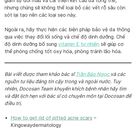
giảm sự đổi màu và cải thiện kết cấu da tổng thể,
nhưng chúng sẽ không thể loại bỏ các vết rỗ sâu còn
sót lại tạo nên các loại sẹo này.
Ngoài ra, hãy thực hiện các biện pháp bảo vệ da thông
qua việc thay đổi lối sống và chế độ dinh dưỡng. Chế
độ dinh dưỡng bổ sung
vitamin E tự nhiên
sẽ giúp cơ
thể phòng chống tốt oxy hóa, phòng tránh lão hóa.
Bài viết được tham khảo bác sĩ
Trần Bảo Ngọc
và các
nguồn tư liệu đáng tin cậy trong và ngoài nước. Tuy
nhiên, Docosan Team khuyến khích bệnh nhân hãy tìm
và đặt lịch hẹn với bác sĩ có chuyên môn tại Docosan để
điều trị
.
How to get rid of pitted acne scars
–
Kingswaydermatology