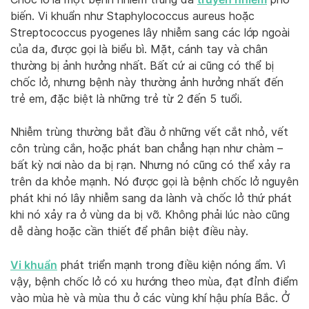
biến. Vi khuẩn như Staphylococcus aureus hoặc
Streptococcus pyogenes lây nhiễm sang các lớp ngoài
của da, được gọi là biểu bì. Mặt, cánh tay và chân
thường bị ảnh hưởng nhất. Bất cứ ai cũng có thể bị
chốc lở, nhưng bệnh này thường ảnh hưởng nhất đến
trẻ em, đặc biệt là những trẻ từ 2 đến 5 tuổi.
Nhiễm trùng thường bắt đầu ở những vết cắt nhỏ, vết
côn trùng cắn, hoặc phát ban chẳng hạn như chàm –
bất kỳ nơi nào da bị rạn. Nhưng nó cũng có thể xảy ra
trên da khỏe mạnh. Nó được gọi là bệnh chốc lở nguyên
phát khi nó lây nhiễm sang da lành và chốc lở thứ phát
khi nó xảy ra ở vùng da bị vỡ. Không phải lúc nào cũng
dễ dàng hoặc cần thiết để phân biệt điều này.
Vi khuẩn
phát triển mạnh trong điều kiện nóng ẩm. Vì
vậy, bệnh chốc lở có xu hướng theo mùa, đạt đỉnh điểm
vào mùa hè và mùa thu ở các vùng khí hậu phía Bắc. Ở