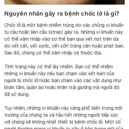
Nguyên nhân gây ra bệnh chốc lở là gì?
Chốc lở là một bệnh nhiễm trùng do các chủng vi khuẩn
tụ cầu hoặc liên cầu (strep) gây ra. Những vi khuẩn này
có thể xâm nhập vào cơ thể bạn qua vết nứt trên da
do vết cắt, vết xước, vết côn trùng cắn hoặc phát ban.
Sau đó, chúng có thể xâm nhập và thuộc địa.
Tình trạng này có thể lây nhiễm. Bạn có thể nhiễm
những vi khuẩn này nếu bạn chạm vào vết loét của
người bị chốc lở hoặc bạn chạm vào các vật dụng như
khăn tắm, quần áo hoặc khăn trải giường mà người đó
đã sử dụng.
Tuy nhiên, những vi khuẩn này cũng phổ biến trong môi
trường của chúng ta và hầu hết những người tiếp xúc
với chúng sẽ không nhất thiết bị bệnh chốc lở. Một số
người thường mang vi khuẩn tụ cầu ở bên trong mũi của