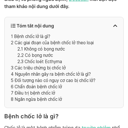
tham khảo nội dung dưới đây.
Tóm tắt nội dung
1
Bệnh chốc lở là gì?
2
Các giai đoạn của bệnh chốc lở theo loại
2.1
Không có bọng nước
2.2
Có bọng nước
2.3
Chốc loét Ecthyma
3
Các triệu chứng bị chốc lở
4
Nguyên nhân gây ra bệnh chốc lở là gì?
5
Đối tượng nào có nguy cơ cao bị chốc lở?
6
Chẩn đoán bệnh chốc lở
7
Điều trị bệnh chốc lở
8
Ngăn ngừa bệnh chốc lở
Bệnh chốc lở là gì?
truyền nhiễm
Chốc lở là một bệnh nhiễm trùng da
phổ