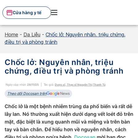
Skip
to
Cửa hàng y tế
content
Home
-
Da Liễu
-
Chốc lở: Nguyên nhân, triệu chứng,
điều trị và phòng tránh
Chốc lở: Nguyên nhân, triệu
chứng, điều trị và phòng tránh
Ngày cập nhật:
28/11/25
Tác giả:
Dược sĩ, Thạc sĩ Nguyễn Thị Thanh Tú
Theo dõi Docosan trên
Chốc lở là một bệnh nhiễm trùng da phổ biến và rất dễ
lây lan. Nó thường xuất hiện dưới dạng vết loét đỏ trên
mặt, đặc biệt là xung quanh mũi và miệng và trên bàn
tay và bàn chân. Để hiểu hơn về nguyên nhân, cách
điều trị và phòng ngừa bệnh,
Docosan
mời bạn đọc