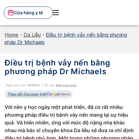
Skip
to
Cửa hàng y tế
content
Home
-
Da Liễu
-
Điều trị bệnh vảy nến bằng phương
pháp Dr Michaels
Điều trị bệnh vảy nến bằng
phương pháp Dr Michaels
Ngày cập nhật:
05/10/23
Tác giả:
Beth Ann Lopez
Theo dõi Docosan trên
Với nền y học ngày một phát triển, đã có rất nhiều
phương pháp điều trị bệnh vảy nến mang lại sự hiệu
quả. Và hiển nhiên, ứng với mức độ nặng nhẹ khác
nhau mà bác sĩ chuyên khoa Da liễu sẽ đưa ra chỉ định
điều trị bệnh phù hợp. Một trong những phương pháp