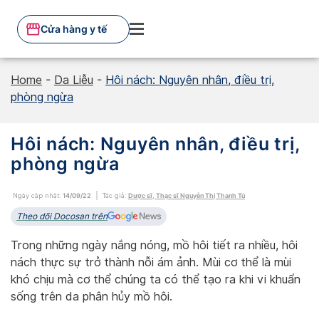
Skip
to
Cửa hàng y tế
content
Home
-
Da Liễu
-
Hôi nách: Nguyên nhân, điều trị,
phòng ngừa
Hôi nách: Nguyên nhân, điều trị,
phòng ngừa
Ngày cập nhật:
14/09/22
Tác giả:
Dược sĩ, Thạc sĩ Nguyễn Thị Thanh Tú
Theo dõi Docosan trên
Trong những ngày nắng nóng, mồ hôi tiết ra nhiều, hôi
nách thực sự trở thành nỗi ám ảnh. Mùi cơ thể là mùi
khó chịu mà cơ thể chúng ta có thể tạo ra khi vi khuẩn
sống trên da phân hủy mồ hôi.