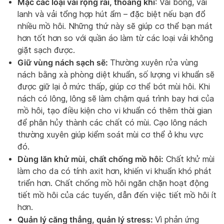
Mặc các loại vải rộng rãi, thoáng khí
: Vải bông, vải
lanh và vải tổng hợp hút ẩm – đặc biệt nếu bạn đổ
nhiều mồ hôi. Những thứ này sẽ giúp cơ thể bạn mát
hơn tốt hơn so với quần áo làm từ các loại vải không
giặt sạch được.
Giữ vùng nách sạch sẽ:
Thường xuyên rửa vùng
nách bằng xà phòng diệt khuẩn, số lượng vi khuẩn sẽ
được giữ lại ở mức thấp, giúp cơ thể bớt mùi hôi. Khi
nách có lông, lông sẽ làm chậm quá trình bay hơi của
mồ hôi, tạo điều kiện cho vi khuẩn có thêm thời gian
để phân hủy thành các chất có mùi. Cạo lông nách
thường xuyên giúp kiểm soát mùi cơ thể ở khu vực
đó.
Dùng lăn khử mùi
chất chống mồ hôi:
,
Chất khử mùi
làm cho da có tính axit hơn, khiến vi khuẩn khó phát
triển hơn. Chất chống mồ hôi ngăn chặn hoạt động
tiết mồ hôi của các tuyến, dẫn đến việc tiết mồ hôi ít
hơn.
Quản lý căng thẳng, quản lý stress:
Vì phản ứng