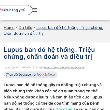
Skip
to
Cửa hàng y tế
content
Home
-
Da Liễu
-
Lupus ban đỏ hệ thống: Triệu chứng,
chẩn đoán và điều trị
Lupus ban đỏ hệ thống: Triệu
chứng, chẩn đoán và điều trị
Ngày cập nhật:
14/09/22
Tác giả:
Dược sĩ, Thạc sĩ Nguyễn Thị Thanh Tú
Theo dõi Docosan trên
Lupus ban đỏ hệ thống gây ra những triệu chứng và
biến chứng trên khắp các hệ cơ quan trong cơ thể.
Nếu không được điều trị và can thiệp tích cực, lupus
ban đỏ hệ thống có thể đe dọa tính mạng của bệnh
nhân. Bài viết dưới đây của
Docosan
sẽ cung cấp cho