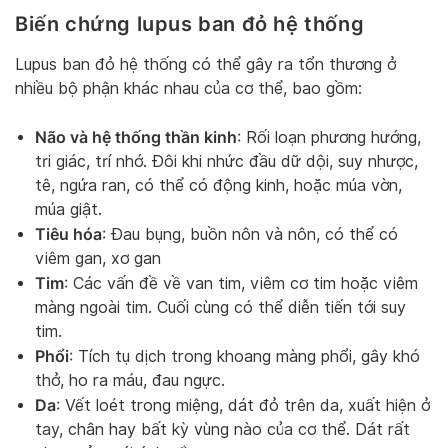
Biến chứng lupus ban đỏ hệ thống
Lupus ban đỏ hệ thống có thể gây ra tổn thương ở
nhiều bộ phận khác nhau của cơ thể, bao gồm:
Não và hệ thống thần kinh
: Rối loạn phương hướng,
tri giác, trí nhớ. Đôi khi nhức đầu dữ dội, suy nhược,
tê, ngứa ran, có thể có động kinh, hoặc múa vờn,
múa giật.
Tiêu hóa
: Đau bụng, buồn nôn và nôn, có thể có
viêm gan, xơ gan
Tim
: Các vấn đề về van tim, viêm cơ tim hoặc viêm
màng ngoài tim. Cuối cùng có thể diễn tiến tới suy
tim.
Phổi
: Tích tụ dịch trong khoang màng phổi, gây khó
thở, ho ra máu, đau ngực.
Da
: Vết loét trong miệng, dát đỏ trên da, xuất hiện ở
tay, chân hay bất kỳ vùng nào của cơ thể. Dát rất