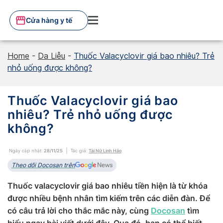
Skip
to
Cửa hàng y tế
content
Home
-
Da Liễu
-
Thuốc Valacyclovir giá bao nhiêu? Trẻ
nhỏ uống được không?
Thuốc Valacyclovir giá bao
nhiêu? Trẻ nhỏ uống được
không?
Ngày cập nhật:
28/11/25
Tác giả:
Tài Nữ Linh Hảo
Theo dõi Docosan trên
Thuốc valacyclovir giá bao nhiêu tiền hiện là từ khóa
được nhiều bệnh nhân tìm kiếm trên các diễn đàn. Để
có câu trả lời cho thắc mắc này, cùng
Docosan
tìm