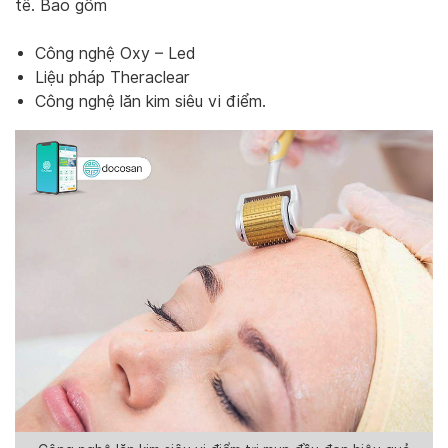
tế. Bao gồm
Công nghệ Oxy – Led
Liệu pháp Theraclear
Công nghệ lăn kim siêu vi điểm.