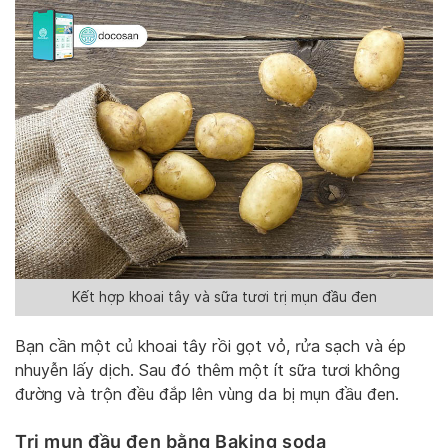
Kết hợp khoai tây và sữa tươi trị mụn đầu đen
Bạn cần một củ khoai tây rồi gọt vỏ, rửa sạch và ép
nhuyễn lấy dịch. Sau đó thêm một ít sữa tươi không
đường và trộn đều đắp lên vùng da bị mụn đầu đen.
Trị mụn đầu đen bằng Baking soda