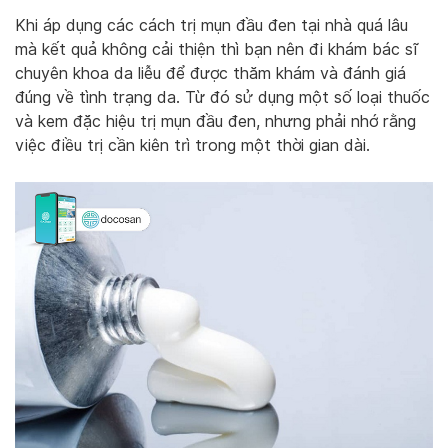
Khi áp dụng các cách trị mụn đầu đen tại nhà quá lâu
mà kết quả không cải thiện thì bạn nên đi khám bác sĩ
chuyên khoa da liễu để được thăm khám và đánh giá
đúng về tình trạng da. Từ đó sử dụng một số loại thuốc
và kem đặc hiệu trị mụn đầu đen, nhưng phải nhớ rằng
việc điều trị cần kiên trì trong một thời gian dài.