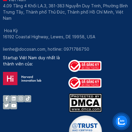
4.09 Tầng 4 Khối LA.3, 381-383 Nguyễn Duy Trinh, Phường Bình
Trưng Tây, Thành phố Thủ Đức, Thành phố Hồ Chí Minh, Việt
Nam
Hoa Kỳ
16192 Coastal Highway, Lewes, DE 19958, USA
lienhe@docosan.com
, hotline: 0971786750
Startup Việt Nam duy nhất là
thành viên của: