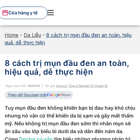
Skip
to
Cửa hàng y tế
content
Home
-
Da Liễu
-
8 cách trị mụn đầu đen an toàn, hiệu
quả, dễ thực hiện
8 cách trị mụn đầu đen an toàn,
hiệu quả, dễ thực hiện
Ngày cập nhật:
19/08/24
Tác giả:
Dược sĩ, Thạc sĩ Nguyễn Thị Thanh Tú
Theo dõi Docosan trên
Tuy mụn đầu đen không khiến bạn bị đau hay khó chịu
nhưng nó vẫn có thể khiến da bị sạm và gây mất thẩm
mỹ. Nếu không trị mụn đầu đen sớm thì nhân mụn sẽ
ăn sâu vào lớp biểu bì dưới da và dẫn đến nám da.
Cùng
Doctor có sẵn
tìm hiểu những phương pháp trị