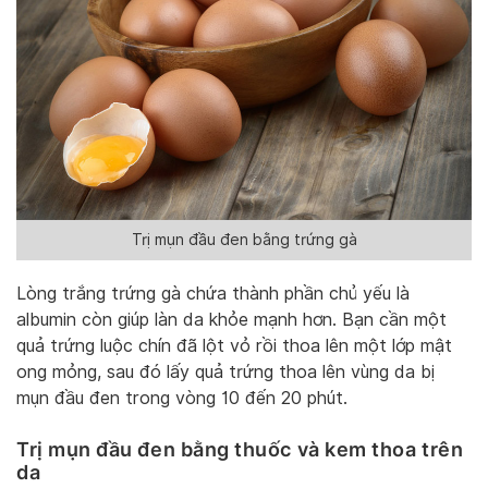
Trị mụn đầu đen bằng trứng gà
Lòng trắng trứng gà chứa thành phần chủ yếu là
albumin còn giúp làn da khỏe mạnh hơn. Bạn cần một
quả trứng luộc chín đã lột vỏ rồi thoa lên một lớp mật
ong mỏng, sau đó lấy quả trứng thoa lên vùng da bị
mụn đầu đen trong vòng 10 đến 20 phút.
Trị mụn đầu đen bằng thuốc và kem thoa trên
da