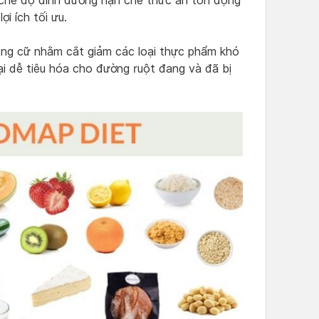
ì chế độ dinh dưỡng hạn chế thức ăn tồn đọng
i ích tối ưu.
êng cữ nhằm cắt giảm các loại thực phẩm khó
ại dễ tiêu hóa cho đường ruột đang và đã bị