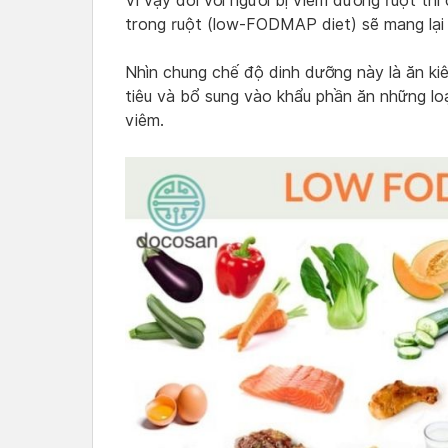
Vì vậy đối với người bị viêm đường ruột th
trong ruột (low-FODMAP diet) sẽ mang lại lợ
Nhìn chung chế độ dinh dưỡng này là ăn ki
tiêu và bổ sung vào khẩu phần ăn những lo
viêm.