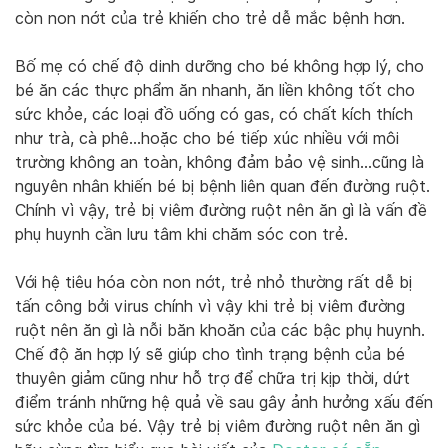
còn non nớt của trẻ khiến cho trẻ dễ mắc bệnh hơn.
Bố mẹ có chế độ dinh dưỡng cho bé không hợp lý, cho
bé ăn các thực phẩm ăn nhanh, ăn liền không tốt cho
sức khỏe, các loại đồ uống có gas, có chất kích thích
như trà, cà phê…hoặc cho bé tiếp xúc nhiều với môi
trường không an toàn, không đảm bảo vệ sinh…cũng là
nguyên nhân khiến bé bị bệnh liên quan đến đường ruột.
Chính vì vậy, trẻ bị viêm đường ruột nên ăn gì là vấn đề
phụ huynh cần lưu tâm khi chăm sóc con trẻ.
Với hệ tiêu hóa còn non nớt, trẻ nhỏ thường rất dễ bị
tấn công bởi virus chính vì vậy khi trẻ bị viêm đường
ruột nên ăn gì là nỗi băn khoăn của các bậc phụ huynh.
Chế độ ăn hợp lý sẽ giúp cho tình trạng bệnh của bé
thuyên giảm cũng như hỗ trợ để chữa trị kịp thời, dứt
điểm tránh những hệ quả về sau gây ảnh hưởng xấu đến
sức khỏe của bé. Vậy trẻ bị viêm đường ruột nên ăn gì