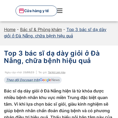
Skip
to
Cửa hàng y tế
content
Home
-
Bác sĩ & Phòng khám
-
Top 3 bác sĩ dạ dày
giỏi ở Đà Nẵng, chữa bệnh hiệu quả
Top 3 bác sĩ dạ dày giỏi ở Đà
Nẵng, chữa bệnh hiệu quả
Ngày cập nhật:
23/05/23
Tác giả:
Tài Nữ Linh Hảo
Theo dõi Docosan trên
Bác sĩ dạ dày giỏi ở Đà Nẵng hiện là từ khóa được
nhiều bệnh nhân khu vực miền Trung đặc biệt quan
tâm. Vì khi lựa chọn bác sĩ giỏi, giàu kinh nghiệm sẽ
giúp bệnh nhân chẩn đoán đúng bệnh và có phương
pháp điều trị hiệu quả. Thấu hiểu nỗi bận tâm này của