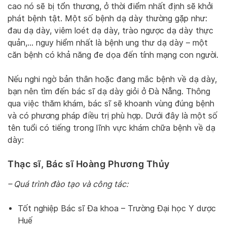
cao nó sẽ bị tổn thương, ở thời điểm nhất định sẽ khởi
phát bệnh tật. Một số bệnh dạ dày thường gặp như:
đau dạ dày, viêm loét dạ dày, trào ngược dạ dày thực
quản,… nguy hiểm nhất là bệnh ung thư dạ dày – một
căn bệnh có khả năng đe dọa đến tính mạng con người.
Nếu nghi ngờ bản thân hoặc đang mắc bệnh về dạ dày,
bạn nên tìm đến bác sĩ dạ dày giỏi ở Đà Nẵng. Thông
qua việc thăm khám, bác sĩ sẽ khoanh vùng đúng bệnh
và có phương pháp điều trị phù hợp. Dưới đây là một số
tên tuổi có tiếng trong lĩnh vực khám chữa bệnh về dạ
dày:
Thạc sĩ, Bác sĩ Hoàng Phương Thủy
– Quá trình đào tạo và công tác:
Tốt nghiệp Bác sĩ Đa khoa – Trường Đại học Y dược
Huế