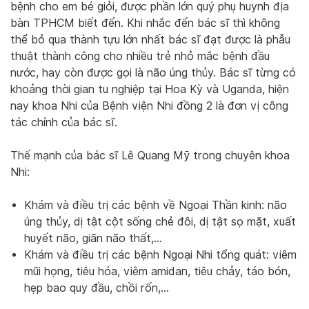
bệnh cho em bé giỏi, được phần lớn quý phụ huynh địa
bàn TPHCM biết đến. Khi nhắc đến bác sĩ thì không
thể bỏ qua thành tựu lớn nhất bác sĩ đạt được là phẫu
thuật thành công cho nhiều trẻ nhỏ mắc bệnh đầu
nước, hay còn được gọi là não úng thủy. Bác sĩ từng có
khoảng thời gian tu nghiệp tại Hoa Kỳ và Uganda, hiện
nay khoa Nhi của Bệnh viện Nhi đồng 2 là đơn vị công
tác chính của bác sĩ.
Thế mạnh của bác sĩ Lê Quang Mỹ trong chuyên khoa
Nhi:
Khám và điều trị các bệnh về Ngoại Thần kinh: não
úng thủy, dị tật cột sống chẻ đôi, dị tật sọ mặt, xuất
huyết não, giãn não thất,…
Khám và điều trị các bệnh Ngoại Nhi tổng quát: viêm
mũi họng, tiêu hóa, viêm amidan, tiêu chảy, táo bón,
hẹp bao quy đầu, chồi rốn,…