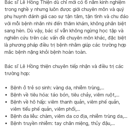
Bác sĩ Lê Hồng Thiện dù chỉ mới có 6 năm kinh nghiệm
trong nghề y nhưng luôn được giới chuyên môn và quý
phụ huynh đánh giá cao sự tận tâm, tận tình và chu đáo
với mỗi bệnh nhân nhi đến thăm khám, không phân biệt
sang hèn. Dù vậy, bác sĩ vẫn không ngừng học tập và
nghiên cứu trên các vấn đề chuyên môn khác, đặc biệt
là phương pháp điều trị bệnh nhằm giúp các trường hợp
mắc bệnh nặng khỏi bệnh hoàn toàn.
Bác sĩ Lê Hồng thiện chuyên tiếp nhận và điều trị các
trường hợp:
Bệnh ở trẻ sơ sinh: vàng da, nhiễm trùng,…
Bệnh về tiêu hóa: táo bón, tiêu chảy, viêm ruột,…
Bệnh về hô hấp: viêm thanh quản, viêm phế quản,
viêm tiểu phế quản, viêm phổi,…
Bệnh da liễu: chàm, viêm da cơ địa, nhiễm trùng da,…
Bệnh truyền nhiễm: tay chân miệng, thủy đậu,…