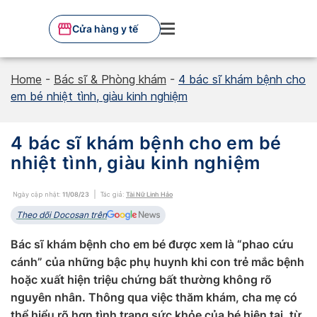
Skip
to
Cửa hàng y tế
content
Home
-
Bác sĩ & Phòng khám
-
4 bác sĩ khám bệnh cho
em bé nhiệt tình, giàu kinh nghiệm
4 bác sĩ khám bệnh cho em bé
nhiệt tình, giàu kinh nghiệm
Ngày cập nhật:
11/08/23
Tác giả:
Tài Nữ Linh Hảo
Theo dõi Docosan trên
Bác sĩ khám bệnh cho em bé được xem là “phao cứu
cánh” của những bậc phụ huynh khi con trẻ mắc bệnh
hoặc xuất hiện triệu chứng bất thường không rõ
nguyên nhân. Thông qua việc thăm khám, cha mẹ có
thể hiểu rõ hơn tình trạng sức khỏe của bé hiện tại, từ