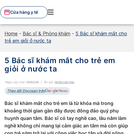
Skip
to
Cửa hàng y tế
content
Home
-
Bác sĩ & Phòng khám
-
5 Bác sĩ khám mắt cho
trẻ em giỏi ở nước ta
5 Bác sĩ khám mắt cho trẻ em
giỏi ở nước ta
Ngày cập nhật:
28/02/26
Tác giả:
Tài Nữ Linh Hảo
Theo dõi Docosan trên
Bác sĩ khám mắt cho trẻ em là từ khóa mà trong
khoảng thời gian gần đây được đông đảo quý phụ
huynh quan tâm. Bác sĩ có tay nghề cao, lâu năm làm
nghề không chỉ mang lại cảm giác an tâm mà còn giúp
con trẻ sớm trở lại với công việc học tập và đời sống