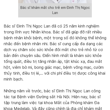
Bác sĩ khám mắt cho trẻ em Đinh Thị Ngọc
Lan
Bác sĩ Đinh Thị Ngọc Lan đã có 25 năm kinh nghiệm
trong lĩnh vực Nhãn khoa. Bác sĩ đã giúp đỡ rất nhiều
bệnh nhân khỏi bệnh, một trong số đó không thể không
nhắc đến bệnh nhân nhi. Bác sĩ cung cấp đa dạng các
dịch vụ chăm sóc sức khỏe đôi mắt cho trẻ nhỏ từ cơ
bản đến chuyên sâu. Điển hình nhất là khám sức khỏe
tổng quát, điều trị tăng nhãn áp, tật khúc xạ, đau mắt
hột, viêm bờ mi, bong giác mạc, bệnh võng mạc, cườm
thủy tinh, điều trị lé,… với chi phí điều trị được công khai
minh bạch.
Những năm về trước, bác sĩ Đinh Thị Ngọc Lan công
tác tại Bệnh viện Đường sắt Hà Nội. Hiện nay, bác sĩ
tập trung làm việc tại khoa Mắt của Phòng khám Đa
khoa Medelab. Và đây cũng chính là địa chỉ khám mắt