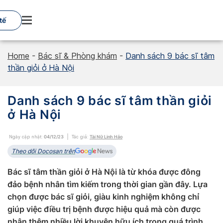
Skip
to
tế
content
Home
-
Bác sĩ & Phòng khám
-
Danh sách 9 bác sĩ tâm
thần giỏi ở Hà Nội
Danh sách 9 bác sĩ tâm thần giỏi
ở Hà Nội
Ngày cập nhật:
04/12/23
Tác giả:
Tài Nữ Linh Hảo
Theo dõi Docosan trên
Bác sĩ tâm thần giỏi ở Hà Nội là từ khóa được đông
đảo bệnh nhân tìm kiếm trong thời gian gần đây. Lựa
chọn được bác sĩ giỏi, giàu kinh nghiệm không chỉ
giúp việc điều trị bệnh được hiệu quả mà còn được
nhận thêm nhiều lời khuyên hữu ích trong quá trình