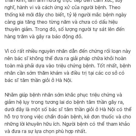
thần kinh, làm ảnh hưởng trực tiếp đến cảm xúc, suy
nghĩ, hành vi và cách ứng xử của người bệnh. Theo
thống kê mới đây cho biết, tỷ lệ người mắc bệnh ngày
càng gia tăng theo từng năm và chưa có dấu hiệu
thuyên giảm. Trong đó, số lượng người tự sát lên đến
hàng trăm và gây ra báo động đỏ.
Vì có rất nhiều nguyên nhân dẫn đến chứng rối loạn này
nên bác sĩ không thể đưa ra giải pháp chữa khỏi hoàn
toàn mà phải dựa vào triệu chứng bệnh. Tốt nhất, bệnh
nhân cần sớm thăm khám và điều trị tại các cơ sở có
bác sĩ tâm thần giỏi ở Hà Nội.
Nhằm giúp bệnh nhân sớm khắc phục triệu chứng và
giảm hệ lụy trong tương lai do bệnh tâm thần gây ra,
dưới đây là một số bác sĩ tâm thần giỏi ở Hà Nội có thể
hỗ trợ trong việc chẩn đoán bệnh, kê đơn thuốc và cho
những lời khuyên hữu ích. Người bệnh có thể tham khảo
và đưa ra sự lựa chọn phù hợp nhất.