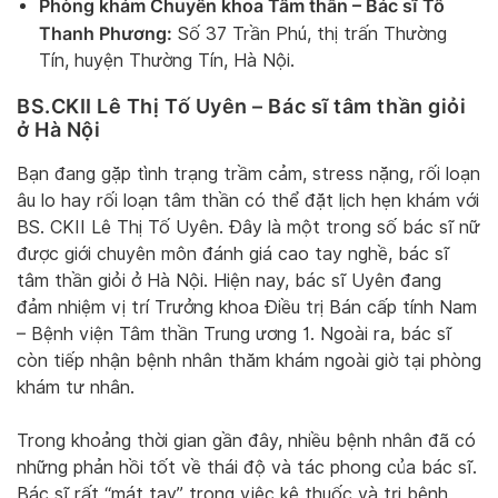
Phòng khám Chuyên khoa Tâm thần – Bác sĩ Tô
Thanh Phương:
Số 37 Trần Phú, thị trấn Thường
Tín, huyện Thường Tín, Hà Nội.
BS.CKII Lê Thị Tố Uyên – Bác sĩ tâm thần giỏi
ở Hà Nội
Bạn đang gặp tình trạng trầm cảm, stress nặng, rối loạn
âu lo hay rối loạn tâm thần có thể đặt lịch hẹn khám với
BS. CKII Lê Thị Tố Uyên. Đây là một trong số bác sĩ nữ
được giới chuyên môn đánh giá cao tay nghề, bác sĩ
tâm thần giỏi ở Hà Nội. Hiện nay, bác sĩ Uyên đang
đảm nhiệm vị trí Trưởng khoa Điều trị Bán cấp tính Nam
– Bệnh viện Tâm thần Trung ương 1. Ngoài ra, bác sĩ
còn tiếp nhận bệnh nhân thăm khám ngoài giờ tại phòng
khám tư nhân.
Trong khoảng thời gian gần đây, nhiều bệnh nhân đã có
những phản hồi tốt về thái độ và tác phong của bác sĩ.
Bác sĩ rất “mát tay” trong việc kê thuốc và trị bệnh