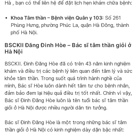
Hà , bạn có thể liên hệ để đặt lịch hẹn khám chữa bệnh:
Khoa Tâm thần – Bệnh viện Quân y 103:
Số 261
Phùng Hưng, phường Phúc La, quận Hà Đông, thành
phố Hà Nội.
BSCKII Đăng Đinh Hòe – Bác sĩ tâm thần giỏi ở
Hà Nội
BSCKII. Đinh Đăng Hòe đã có trên 43 năm kinh nghiệm
khám và điều trị các bệnh lý liên quan đến tâm lý và sức
khỏe tâm thần. Trong suốt quá trình hành nghề của
mình, Bác sĩ Hòe luôn dành hết tâm tư cho bệnh nhân,
đảm bảo đem lại hiệu quả điều trị tốt nhất. Chính vì vậy,
Bác sĩ Đinh Đăng Hòe luôn là tên tuổi bác sĩ tâm thần
giỏi ở Hà Nội được nhiều người dân tin tưởng.
Bác sĩ Đinh Đăng Hòe là một trong những bác sĩ tâm
thần giỏi ở Hà Nội có kinh nghiệm dày dặn bậc nhất: