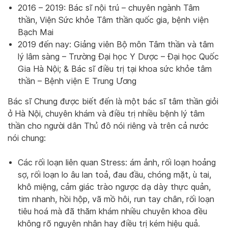
2016 – 2019: Bác sĩ nội trú – chuyên ngành Tâm
thần, Viện Sức khỏe Tâm thần quốc gia, bệnh viện
Bạch Mai
2019 đến nay: Giảng viên Bộ môn Tâm thần và tâm
lý lâm sàng – Trường Đại học Y Dược – Đại học Quốc
Gia Hà Nội; & Bác sĩ điều trị tại khoa sức khỏe tâm
thần – Bệnh viện E Trung Ương
Bác sĩ Chung được biết đến là một bác sĩ tâm thần giỏi
ở Hà Nội, chuyên khám và điều trị nhiều bệnh lý tâm
thần cho người dân Thủ đô nói riêng và trên cả nước
nói chung:
Các rối loạn liên quan Stress: ám ảnh, rối loạn hoảng
sợ, rối loạn lo âu lan toả, đau đầu, chóng mặt, ù tai,
khô miệng, cảm giác trào ngược dạ dày thực quản,
tim nhanh, hồi hộp, vã mồ hôi, run tay chân, rối loạn
tiêu hoá mà đã thăm khám nhiều chuyên khoa đều
không rõ nguyên nhân hay điều trị kém hiệu quả.