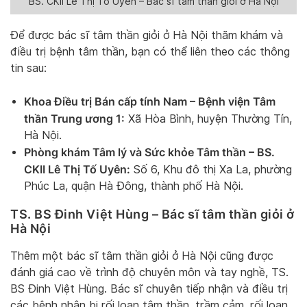
BS. CKII Lê Thị Tố Uyên – Bác sĩ tâm thần giỏi ở Hà Nội
Để được bác sĩ tâm thần giỏi ở Hà Nội thăm khám và
điều trị bệnh tâm thần, bạn có thể liên theo các thông
tin sau:
Khoa Điều trị Bán cấp tính Nam – Bệnh viện Tâm
thần Trung ương 1:
Xã Hòa Bình, huyện Thường Tín,
Hà Nội.
Phòng khám Tâm lý và Sức khỏe Tâm thần – BS.
CKII Lê Thị Tố Uyên:
Số 6, Khu đô thị Xa La, phường
Phúc La, quận Hà Đông, thành phố Hà Nội.
TS. BS Đinh Việt Hùng – Bác sĩ tâm thần giỏi ở
Hà Nội
Thêm một bác sĩ tâm thần giỏi ở Hà Nội cũng được
đánh giá cao về trình độ chuyên môn và tay nghề, TS.
BS Đinh Việt Hùng. Bác sĩ chuyên tiếp nhận và điều trị
các bệnh nhân bị rối loạn tâm thần, trầm cảm, rối loạn