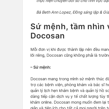
thực hiện chuyển đổi số cho lĩnh vực đặ
Bà Beth Ann Lopez, Đồng sáng lập & Giá
Sứ mệnh, tầm nhìn và
Docosan
Mỗi đơn vị khi được thành lập nên đều mang
lõi riêng, Docosan cũng không phải là trườn
– Sứ mệnh:
Docosan mang trong mình sứ mệnh thúc đẩ
trợ các bệnh viện, phòng khám và bác sĩ ho
quản lý lịch hẹn khám bệnh và quản lý hồ 
dàng tiếp cận dịch vụ y tế chất lượng tùy t
khám online. Docosan mong muốn đem lại t
giản và tiện ích cho tất cả mọi người trên 