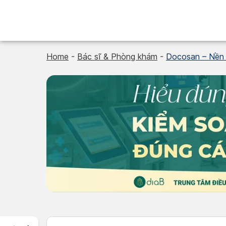
Skip
to
content
Home
-
Bác sĩ & Phòng khám
-
Docosan – Nền t