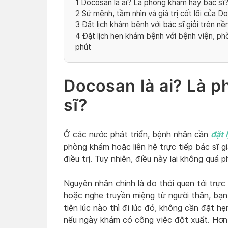
1
Docosan là ai? Là phòng khám hay bác sĩ
2
Sứ mệnh, tầm nhìn và giá trị cốt lõi của D
3
Đặt lịch khám bệnh với bác sĩ giỏi trên n
4
Đặt lịch hẹn khám bệnh với bệnh viện, ph
phút
Docosan là ai? Là 
sĩ?
đặt 
Ở các nước phát triển, bệnh nhân cần
phòng khám hoặc liên hệ trực tiếp bác sĩ 
điều trị. Tuy nhiên, điều này lại không quá 
Nguyên nhân chính là do thói quen tới trự
hoặc nghe truyền miệng từ người thân, bạn
tiện lúc nào thì đi lúc đó, không cần đặt hẹ
nếu ngày khám có công việc đột xuất. Hơn 