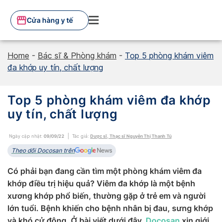
Skip
to
Cửa hàng y tế
content
Home
-
Bác sĩ & Phòng khám
-
Top 5 phòng khám viêm
đa khớp uy tín, chất lượng
Top 5 phòng khám viêm đa khớp
uy tín, chất lượng
Ngày cập nhật:
09/09/22
Tác giả:
Dược sĩ, Thạc sĩ Nguyễn Thị Thanh Tú
Theo dõi Docosan trên
Có phải bạn đang cần tìm một phòng khám viêm đa
khớp điều trị hiệu quả? Viêm đa khớp là một bệnh
xương khớp phổ biến, thường gặp ở trẻ em và người
lớn tuổi. Bệnh khiến cho bệnh nhân bị đau, sưng khớp
và khó cử động. Ở bài viết dưới đây,
Docosan
xin giới