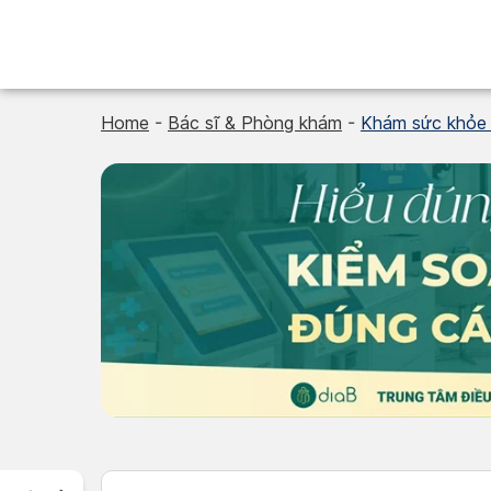
Skip
to
content
Home
-
Bác sĩ & Phòng khám
-
Khám sức khỏe 