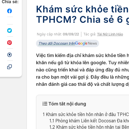
Chia sẻ:
Khám sức khỏe tiền
TPHCM? Chia sẻ 6 g
Ngày cập nhật:
09/09/22
Tác giả:
Tài Nữ Linh Hảo
Theo dõi Docosan trên
Việc tìm kiếm địa chỉ khám sức khỏe tiề
khăn nếu gõ từ khóa lên google. Tuy nhiên
nào cũng triển khai và đáp ứng đầy đủ nhu
ra cho bạn một vài gợi ý. Đây đều là nhữ
nhân đánh giá cao thái độ và chất lượng d
Tóm tắt nội dung
1
Khám sức khỏe tiền hôn nhân ở đâu TPHCM
1.1
Phòng khám Liên kết Docosan Đa kh
1.2
Khám sức khỏe tiền hôn nhân tại B