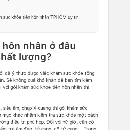
m sức khỏe tiền hôn nhân TPHCM uy tín
 hôn nhân ở đâu
hất lượng?
 đôi đã ý thức được việc khám sức khỏe tổng
ân. Sẽ không quá khó khăn để bạn tìm kiếm
 với gói khám sức khỏe tiền hôn nhân thì
, siêu âm, chụp X-quang thì gói khám sức
h mục khác nhằm kiểm tra sức khỏe một cách
ng điều trị phù hợp. Đối với nữ giới, cần có
kiểm tra âm đạo, tử cung, cổ tử cung,… Trong