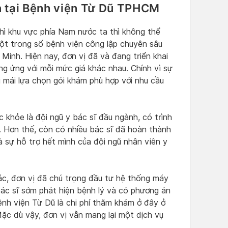
n tại Bệnh viện Từ Dũ TPHCM
hì khu vực phía Nam nước ta thì không thể
ột trong số bệnh viện công lập chuyên sâu
Minh. Hiện nay, đơn vị đã và đang triển khai
ng ứng với mỗi mức giá khác nhau. Chính vì sự
 mái lựa chọn gói khám phù hợp với nhu cầu
 khỏe là đội ngũ y bác sĩ đầu ngành, có trình
 Hơn thế, còn có nhiều bác sĩ đã hoàn thành
à sự hỗ trợ hết mình của đội ngũ nhân viên y
ác, đơn vị đã chú trọng đầu tư hệ thống máy
 bác sĩ sớm phát hiện bệnh lý và có phương án
nh viện Từ Dũ là chi phí thăm khám ở đây ở
ặc dù vậy, đơn vị vẫn mang lại một dịch vụ