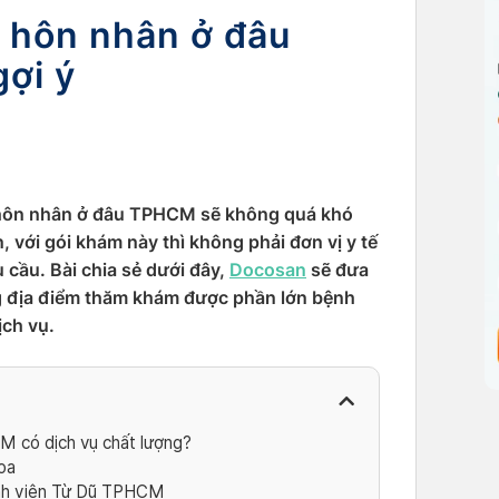
 hôn nhân ở đâu
ợi ý
n hôn nhân ở đâu TPHCM sẽ không quá khó
, với gói khám này thì không phải đơn vị y tế
 cầu. Bài chia sẻ dưới đây,
Docosan
sẽ đưa
ng địa điểm thăm khám được phần lớn bệnh
ịch vụ.
 có dịch vụ chất lượng?
oa
ệnh viện Từ Dũ TPHCM