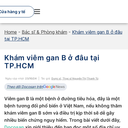
Skip
to
Cửa hàng y tế
content
Home
-
Bác sĩ & Phòng khám
-
Khám viêm gan B ở đâu
tại TP.HCM
Khám viêm gan B ở đâu tại
TP.HCM
Ngày cập nhật:
23/10/24
Tác giả:
Dược sĩ, Thạc sĩ Nguyễn Thị Thanh Tú
Theo dõi Docosan trên
Viêm gan B là một bệnh ở đường tiêu hóa, đây là một
bệnh tương đối phổ biến ở Việt Nam, nếu không thăm
khám viêm gan B sớm và điều trị kịp thời sẽ dễ gây
nhiều biến chứng nguy hiểm. Trong bài viết dưới đây,
Docosan
xin giới thiệu đến bạn đọc một số địa chỉ uy