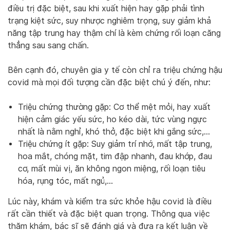
điều trị đặc biệt, sau khi xuất hiện hay gặp phải tình
trạng kiệt sức, suy nhược nghiêm trọng, suy giảm khả
năng tập trung hay thậm chí là kèm chứng rối loạn căng
thẳng sau sang chấn.
Bên cạnh đó, chuyên gia y tế còn chỉ ra triệu chứng hậu
covid mà mọi đối tượng cần đặc biệt chú ý đến, như:
Triệu chứng thường gặp: Cơ thể mệt mỏi, hay xuất
hiện cảm giác yếu sức, ho kéo dài, tức vùng ngực
nhất là nằm nghỉ, khó thở, đặc biệt khi gắng sức,…
Triệu chứng ít gặp: Suy giảm trí nhớ, mất tập trung,
hoa mắt, chóng mặt, tim đập nhanh, đau khớp, đau
cơ, mất mùi vị, ăn không ngon miệng, rối loạn tiêu
hóa, rụng tóc, mất ngủ,…
Lúc này, khám và kiểm tra sức khỏe hậu covid là điều
rất cần thiết và đặc biệt quan trọng. Thông qua việc
thăm khám, bác sĩ sẽ đánh giá và đưa ra kết luận về