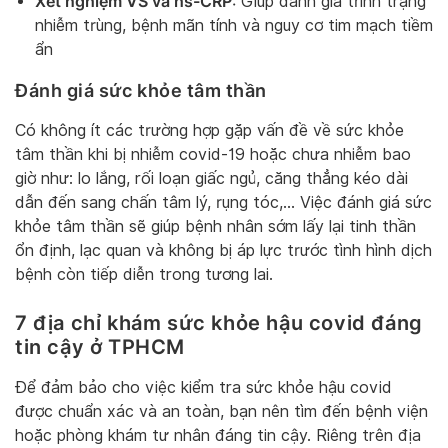
Xét nghiệm VS và hs-CRP
: Giúp đánh giá trình trạng
nhiễm trùng, bệnh mãn tính và nguy cơ tim mạch tiềm
ẩn
Đánh giá sức khỏe tâm thần
Có không ít các trường hợp gặp vấn đề về sức khỏe
tâm thần khi bị nhiễm covid-19 hoặc chưa nhiễm bao
giờ như: lo lắng, rối loạn giấc ngủ, căng thẳng kéo dài
dẫn đến sang chấn tâm lý, rụng tóc,… Việc đánh giá sức
khỏe tâm thần sẽ giúp bệnh nhân sớm lấy lại tinh thần
ổn định, lạc quan và không bị áp lực trước tình hình dịch
bệnh còn tiếp diễn trong tương lai.
7 địa chỉ khám sức khỏe hậu covid đáng
tin cậy ở TPHCM
Để đảm bảo cho việc kiểm tra sức khỏe hậu covid
được chuẩn xác và an toàn, bạn nên tìm đến bệnh viện
hoặc phòng khám tư nhân đáng tin cậy. Riêng trên địa