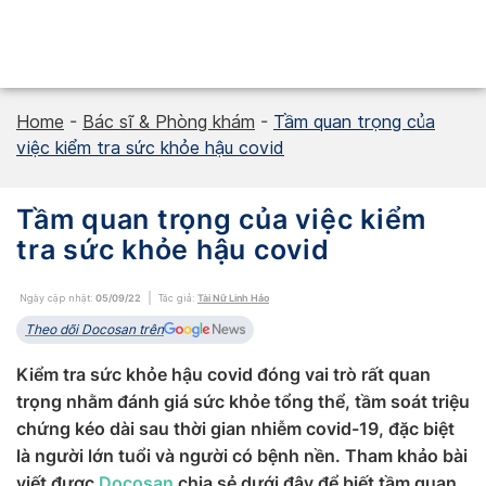
Skip
to
content
Home
-
Bác sĩ & Phòng khám
-
Tầm quan trọng của
việc kiểm tra sức khỏe hậu covid
Tầm quan trọng của việc kiểm
tra sức khỏe hậu covid
Ngày cập nhật:
05/09/22
Tác giả:
Tài Nữ Linh Hảo
Theo dõi Docosan trên
Kiểm tra sức khỏe hậu covid đóng vai trò rất quan
trọng nhằm đánh giá sức khỏe tổng thể, tầm soát triệu
chứng kéo dài sau thời gian nhiễm covid-19, đặc biệt
là người lớn tuổi và người có bệnh nền. Tham khảo bài
viết được
Docosan
chia sẻ dưới đây để biết tầm quan