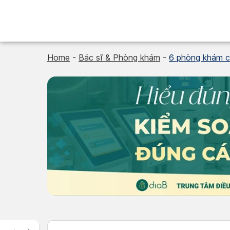
Skip
to
content
Home
-
Bác sĩ & Phòng khám
-
6 phòng khám ch