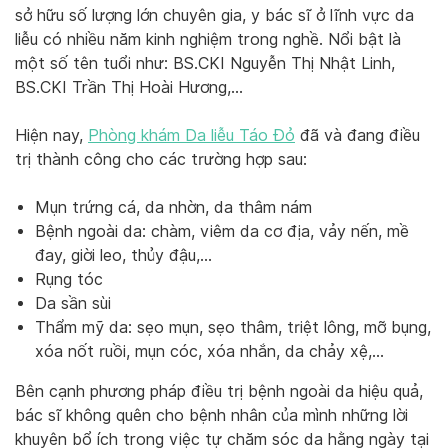
sở hữu số lượng lớn chuyên gia, y bác sĩ ở lĩnh vực da
liễu có nhiều năm kinh nghiệm trong nghề. Nổi bật là
một số tên tuổi như: BS.CKI Nguyễn Thị Nhật Linh,
BS.CKI Trần Thị Hoài Hương,…
Hiện nay,
Phòng khám Da liễu Táo Đỏ
đã và đang điều
trị thành công cho các trường hợp sau:
Mụn trứng cá, da nhờn, da thâm nám
Bệnh ngoài da: chàm, viêm da cơ địa, vảy nến, mề
đay, giời leo, thủy đậu,…
Rụng tóc
Da sần sùi
Thẩm mỹ da: sẹo mụn, sẹo thâm, triệt lông, mỡ bụng,
xóa nốt ruồi, mụn cóc, xóa nhắn, da chảy xệ,…
Bên cạnh phương pháp điều trị bệnh ngoài da hiệu quả,
bác sĩ không quên cho bệnh nhân của mình những lời
khuyên bổ ích trong việc tự chăm sóc da hằng ngày tại