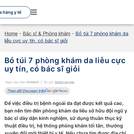
Skip
to
 hàng y tế
content
Home
-
Bác sĩ & Phòng khám
-
Bỏ túi 7 phòng khám da
liễu cực uy tín, có bác sĩ giỏi
Bỏ túi 7 phòng khám da liễu cực
uy tín, có bác sĩ giỏi
Ngày cập nhật:
05/09/25
Tác giả:
Tài Nữ Linh Hảo
Theo dõi Docosan trên
Để việc điều trị bệnh ngoài da đạt được kết quả cao,
bạn nên tìm đến phòng khám da liễu sở hữu đội ngũ y
bác sĩ dày dặn kinh nghiệm, sử dụng thuần thục kỹ
thuật điều trị, hệ thống phòng khám tối tân, thường
xuyên đổi mới thiết bị y tế. Nếu chưa tìm được địa chỉ