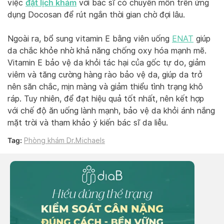
đặt lịch khám
việc
với bác sĩ có chuyên môn trên ứng
dụng Docosan để rút ngắn thời gian chờ đợi lâu.
Ngoài ra, bổ sung vitamin E bằng viên uống
ENAT
giúp
da chắc khỏe nhờ khả năng chống oxy hóa mạnh mẽ.
Vitamin E bảo vệ da khỏi tác hại của gốc tự do, giảm
viêm và tăng cường hàng rào bảo vệ da, giúp da trở
nên săn chắc, mịn màng và giảm thiểu tình trạng khô
ráp. Tuy nhiên, để đạt hiệu quả tốt nhất, nên kết hợp
với chế độ ăn uống lành mạnh, bảo vệ da khỏi ánh nắng
mặt trời và tham khảo ý kiến bác sĩ da liễu.
Tag:
Phòng khám Dr.Michaels