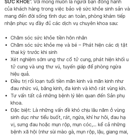
SỨC KHỎE
”. Với mong muốn là người bạn đồng hành
của khách hàng trong việc bảo vệ sức khỏe sinh sản và
mang đến đời sống tình dục an toàn, phòng khám tiếp
nhận phục vụ đầy đủ các dịch vụ chuyên khoa sau:
Chăm sóc sức khỏe tiền hôn nhân
Chăm sóc sức khỏe mẹ và bé – Phát hiện các dị tật
thai kỳ trước khi sinh
Xét nghiệm sớm ung thư cổ tử cung, phát hiện khối u
tử cung và ung thư vú, tuyến giáp để phòng ngừa
hiệu quả.
Điều trị rối loạn tuổi tiền mãn kinh và mãn kinh như
đau nhức vú, băng kinh, đa kinh và khô rát vùng kín.
Tư vấn tất cả những bệnh lý liên quan đến Sản phụ
khoa.
Đặc biệt: Là những vấn đề khó chịu lâu năm ở vùng
sinh dục như tiểu buốt, rát, ngứa, khí hư hôi, đau hạ
vị, sưng đau hoặc mụn rộp, mụn cóc,… kể cả những
bệnh xã hội (như sùi mào gà, mụn rộp, lậu, giang mai,