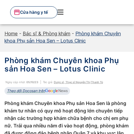
Skip
to
Cửa hàng y tế
content
Home
-
Bác sĩ & Phòng khám
-
Phòng khám Chuyên
khoa Phụ sản Hoa Sen – Lotus Clinic
Phòng khám Chuyên khoa Phụ
sản Hoa Sen – Lotus Clinic
Ngày cập nhật:
05/10/23
Tác giả:
Dược sĩ, Thạc sĩ Nguyễn Thị Thanh Tú
Theo dõi Docosan trên
Phòng khám Chuyên khoa Phụ sản Hoa Sen là phòng
khám tư nhân có quy mô hoạt động lớn chuyên tiếp
nhận các trường hợp khám chữa bệnh cho chị em phụ
nữ. Trải qua nhiều năm đi vào hoạt động, phòng khám
đã được đông đảo bệnh nhân Quận 7 và khu vực lân