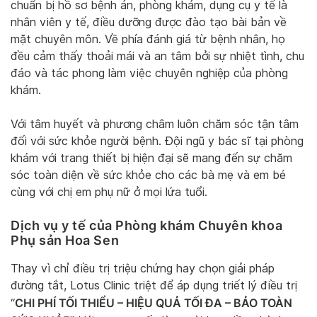
chuẩn bị hồ sơ bệnh án, phòng khám, dụng cụ y tế là
nhân viên y tế, điều dưỡng được đào tạo bài bản về
mặt chuyên môn. Về phía đánh giá từ bệnh nhân, họ
đều cảm thấy thoải mái và an tâm bởi sự nhiệt tình, chu
đáo và tác phong làm việc chuyên nghiệp của phòng
khám.
Với tâm huyết và phương châm luôn chăm sóc tận tâm
đối với sức khỏe người bệnh. Đội ngũ y bác sĩ tại phòng
khám với trang thiết bị hiện đại sẽ mang đến sự chăm
sóc toàn diện về sức khỏe cho các bà mẹ và em bé
cùng với chị em phụ nữ ở mọi lứa tuổi.
Dịch vụ y tế của Phòng khám Chuyên khoa
Phụ sản Hoa Sen
Thay vì chỉ điều trị triệu chứng hay chọn giải pháp
đường tắt, Lotus Clinic triệt để áp dụng triết lý điều trị
CHI PHÍ TỐI THIỂU – HIỆU QUẢ TỐI ĐA – BẢO TOÀN
“