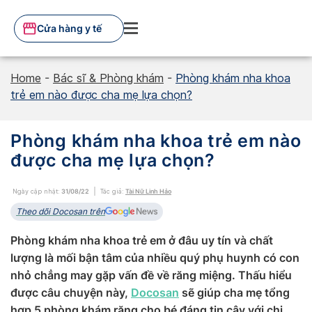
Skip
to
Cửa hàng y tế
content
Home
-
Bác sĩ & Phòng khám
-
Phòng khám nha khoa
trẻ em nào được cha mẹ lựa chọn?
Phòng khám nha khoa trẻ em nào
được cha mẹ lựa chọn?
Ngày cập nhật:
31/08/22
Tác giả:
Tài Nữ Linh Hảo
Theo dõi Docosan trên
Phòng khám nha khoa trẻ em ở đâu uy tín và chất
lượng là mối bận tâm của nhiều quý phụ huynh có con
nhỏ chẳng may gặp vấn đề về răng miệng. Thấu hiểu
được câu chuyện này,
Docosan
sẽ giúp cha mẹ tổng
hợp 5 phòng khám răng cho bé đáng tin cậy với chi