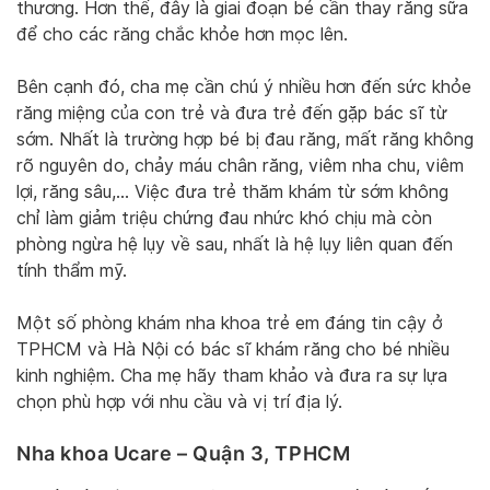
thương. Hơn thế, đây là giai đoạn bé cần thay răng sữa
để cho các răng chắc khỏe hơn mọc lên.
Bên cạnh đó, cha mẹ cần chú ý nhiều hơn đến sức khỏe
răng miệng của con trẻ và đưa trẻ đến gặp bác sĩ từ
sớm. Nhất là trường hợp bé bị đau răng, mất răng không
rõ nguyên do, chảy máu chân răng, viêm nha chu, viêm
lợi, răng sâu,… Việc đưa trẻ thăm khám từ sớm không
chỉ làm giảm triệu chứng đau nhức khó chịu mà còn
phòng ngừa hệ lụy về sau, nhất là hệ lụy liên quan đến
tính thẩm mỹ.
Một số phòng khám nha khoa trẻ em đáng tin cậy ở
TPHCM và Hà Nội có bác sĩ khám răng cho bé nhiều
kinh nghiệm. Cha mẹ hãy tham khảo và đưa ra sự lựa
chọn phù hợp với nhu cầu và vị trí địa lý.
Nha khoa Ucare – Quận 3, TPHCM