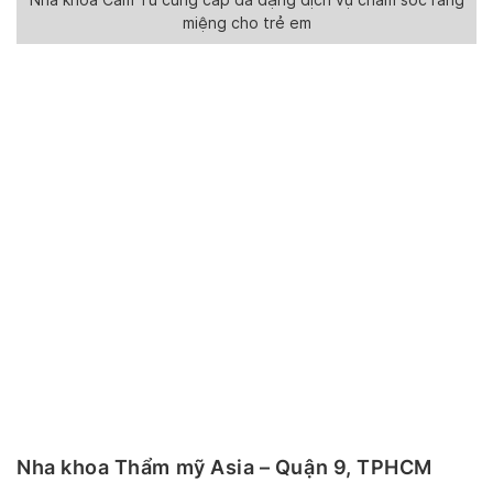
Nha khoa Cẩm Tú cung cấp đa dạng dịch vụ chăm sóc răng
miệng cho trẻ em
Nha khoa Thẩm mỹ Asia – Quận 9, TPHCM