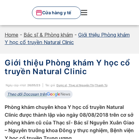
Skip
to
Cửa hàng y tế
content
Home
-
Bác sĩ & Phòng khám
-
Giới thiệu Phòng khám
Y học cổ truyền Natural Clinic
Giới thiệu Phòng khám Y học cổ
truyền Natural Clinic
Ngày cập nhật:
26/05/23
Tác giả:
Dược sĩ, Thạc sĩ Nguyễn Thị Thanh Tú
Theo dõi Docosan trên
Phòng khám chuyên khoa Y học cổ truyền Natural
Clinic được thành lập vào ngày 08/08/2018 trên cơ sở
phòng khám cũ của Thạc sĩ- Bác sĩ Nguyễn Xuân Giao
– Nguyên trưởng khoa Đông y thực nghiệm, Bệnh viện
Y học cổ truyền Trung ương.