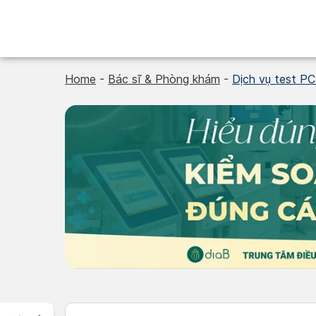
Skip
to
content
Home
-
Bác sĩ & Phòng khám
-
Dịch vụ test PC