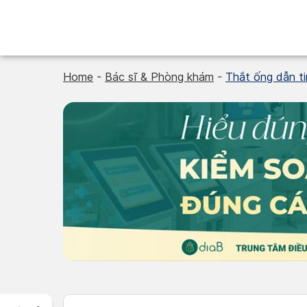
Skip
to
content
Home
-
Bác sĩ & Phòng khám
-
Thắt ống dẫn ti