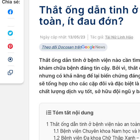
Chia sẻ:
Thắt ống dẫn tinh ở
toàn, ít đau đớn?
Ngày cập nhật:
13/05/23
Tác giả:
Tài Nữ Linh Hảo
Theo dõi Docosan trên
Thắt ống dẫn tinh ở bệnh viện nào cần tìm
khám chữa bệnh đáng tin cậy. Bởi vì, thắt 
nhưng có khả năng để lại biến chứng đáng 
sẽ tổng hợp cho các cặp đôi và đặc biệt l
chất lượng dịch vụ tốt, sở hữu đội ngũ y bá
Tóm tắt nội dung
1
Thắt ống dẫn tinh ở bệnh viện nào an toàn,
1.1
Bệnh viện Chuyên khoa Nam học và H
1.2
Bệnh viện Đa khoa Chữ Thập Xanh – 