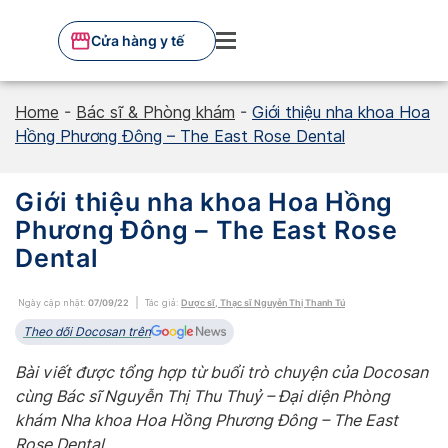
Skip
to
Cửa hàng y tế
content
Home
-
Bác sĩ & Phòng khám
-
Giới thiệu nha khoa Hoa
Hồng Phương Đông – The East Rose Dental
Giới thiệu nha khoa Hoa Hồng
Phương Đông – The East Rose
Dental
Ngày cập nhật:
07/09/22
Tác giả:
Dược sĩ, Thạc sĩ Nguyễn Thị Thanh Tú
Theo dõi Docosan trên
Bài viết được tổng hợp từ buổi trò chuyện của Docosan
cùng Bác sĩ Nguyễn Thị Thu Thuỷ – Đại diện Phòng
khám Nha khoa Hoa Hồng Phương Đông – The East
Rose Dental.